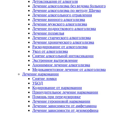
Детоксикация от алкоголя
Лечение алкоголизма без ведома больного
Лечение алкоголизма по методу Шичко
Лечение алкогольного отравления
Лечение винного алкоголизма
Лечение мужского алкоголизма
Лечение подросткового алкоголизма
Лечение похмелья
Лечение старческого алкоголизма
Лечение хронического алкоголизма
Раскодирование от алкоголизма
Укол от алкоголизма
Снятие алкогольной интоксикации
Экстренное вытрезвление
Анонимное лечение алкоголизма
Медикаментозное лечение от алкоголизма
Лечение наркомании
Снятие ломки
УБОД
Кодирование от наркомании
Принудительное лечение наркомании
Помощь при передозировке
Лечение героиновой наркомании
Лечение зависимости от амфетамина
Лечение зависимости от дезоморфина