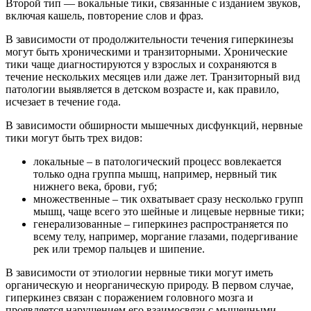
Второй тип — вокальные тики, связанные с изданием звуков,
включая кашель, повторение слов и фраз.
В зависимости от продолжительности течения гиперкинезы
могут быть хроническими и транзиторными. Хронические
тики чаще диагностируются у взрослых и сохраняются в
течение нескольких месяцев или даже лет. Транзиторный вид
патологии выявляется в детском возрасте и, как правило,
исчезает в течение года.
В зависимости обширности мышечных дисфункций, нервные
тики могут быть трех видов:
локальные – в патологический процесс вовлекается
только одна группа мышц, например, нервный тик
нижнего века, брови, губ;
множественные – тик охватывает сразу несколько групп
мышц, чаще всего это шейные и лицевые нервные тики;
генерализованные – гиперкинез распространяется по
всему телу, например, моргание глазами, подергивание
рек или тремор пальцев и шипение.
В зависимости от этиологии нервные тики могут иметь
органическую и неорганическую природу. В первом случае,
гиперкинез связан с поражением головного мозга и
проявляется нарушением его взаимосвязи с мышечными