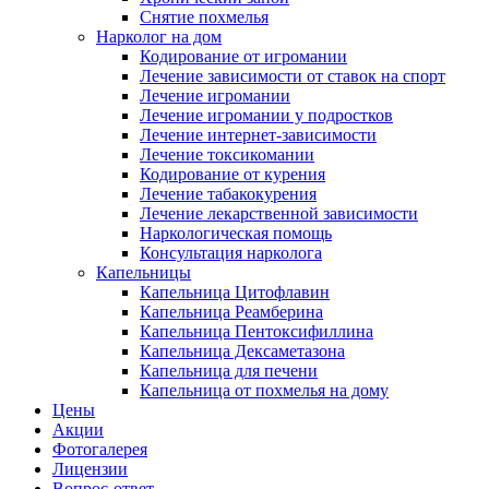
Снятие похмелья
Нарколог на дом
Кодирование от игромании
Лечение зависимости от ставок на спорт
Лечение игромании
Лечение игромании у подростков
Лечение интернет-зависимости
Лечение токсикомании
Кодирование от курения
Лечение табакокурения
Лечение лекарственной зависимости
Наркологическая помощь
Консультация нарколога
Капельницы
Капельница Цитофлавин
Капельница Реамберина
Капельница Пентоксифиллина
Капельница Дексаметазона
Капельница для печени
Капельница от похмелья на дому
Цены
Акции
Фотогалерея
Лицензии
Вопрос-ответ