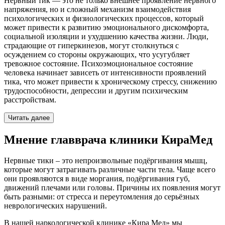
Нервный тик — это не только внешнее проявление нервного
напряжения, но и сложный механизм взаимодействия
психологических и физиологических процессов, который
может привести к развитию эмоционального дискомфорта,
социальной изоляции и ухудшению качества жизни. Люди,
страдающие от гиперкинезов, могут столкнуться с
осуждением со стороны окружающих, что усугубляет
тревожное состояние. Психоэмоциональное состояние
человека начинает зависеть от интенсивности проявлений
тика, что может привести к хроническому стрессу, снижению
трудоспособности, депрессии и другим психическим
расстройствам.
Читать далее
Мнение главврача клиники КираМед
Нервные тики – это непроизвольные подёргивания мышц,
которые могут затрагивать различные части тела. Чаще всего
они проявляются в виде моргания, подёргивания губ,
движений плечами или головы. Причины их появления могут
быть разными: от стресса и переутомления до серьёзных
неврологических нарушений.
В нашей наркологической клинике «Кира Мед» мы