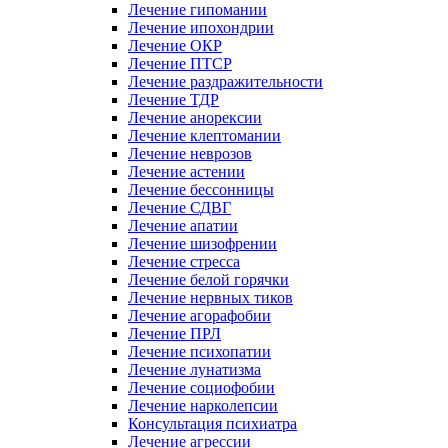
Лечение гипомании
Лечение ипохондрии
Лечение ОКР
Лечение ПТСР
Лечение раздражительности
Лечение ТДР
Лечение анорексии
Лечение клептомании
Лечение неврозов
Лечение астении
Лечение бессонницы
Лечение СДВГ
Лечение апатии
Лечение шизофрении
Лечение стресса
Лечение белой горячки
Лечение нервных тиков
Лечение агорафобии
Лечение ПРЛ
Лечение психопатии
Лечение лунатизма
Лечение социофобии
Лечение нарколепсии
Консультация психиатра
Лечение агрессии