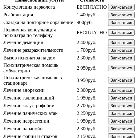
Консультация нарколога
БЕСПЛАТНО
Записаться
Реабилитация
1 400руб.
Записаться
Скидка на повторное обращение
900руб.
Записаться
Первичная консультация
БЕСПЛАТНО
Записаться
психиатра по телефону
Лечение деменции
2 400руб.
Записаться
Лечение раздражительности
1 700руб.
Записаться
Вызов психиатра на дом
2 300руб.
Записаться
Психиатрическая помощь
2 950руб.
Записаться
амбулаторно
Психиатрическая помощь в
3 950руб.
Записаться
стационаре
Лечение анорексии
2 300руб.
Записаться
Лечение галлюцинаций
1 950руб.
Записаться
Лечение клаустрофобии
2 700руб.
Записаться
Лечение панических атак
2 250руб.
Записаться
Лечение неврастении
1 950руб.
Записаться
Лечение паранойи
2 300руб.
Записаться
Лечение фобий и страхов
2 150руб.
Записаться