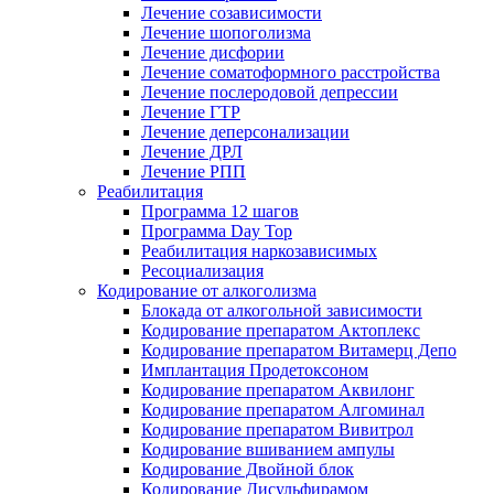
Лечение созависимости
Лечение шопоголизма
Лечение дисфории
Лечение соматоформного расстройства
Лечение послеродовой депрессии
Лечение ГТР
Лечение деперсонализации
Лечение ДРЛ
Лечение РПП
Реабилитация
Программа 12 шагов
Программа Day Top
Реабилитация наркозависимых
Ресоциализация
Кодирование от алкоголизма
Блокада от алкогольной зависимости
Кодирование препаратом Актоплекс
Кодирование препаратом Витамерц Депо
Имплантация Продетоксоном
Кодирование препаратом Аквилонг
Кодирование препаратом Алгоминал
Кодирование препаратом Вивитрол
Кодирование вшиванием ампулы
Кодирование Двойной блок
Кодирование Дисульфирамом