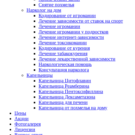
Снятие похмелья
Нарколог на дом
Кодирование от игромании
Лечение зависимости от ставок на спорт
Лечение игромании
Лечение игромании у подростков
Лечение интернет-зависимости
Лечение токсикомании
Кодирование от курения
Лечение табакокурения
Лечение лекарственной зависимости
Наркологическая помощь
Консультация нарколога
Капельницы
Капельница Цитофлавин
Капельница Реамберина
Капельница Пентоксифиллина
Капельница Дексаметазона
Капельница для печени
Капельница от похмелья на дому
Цены
Акции
Фотогалерея
Лицензии
Вопрос-ответ