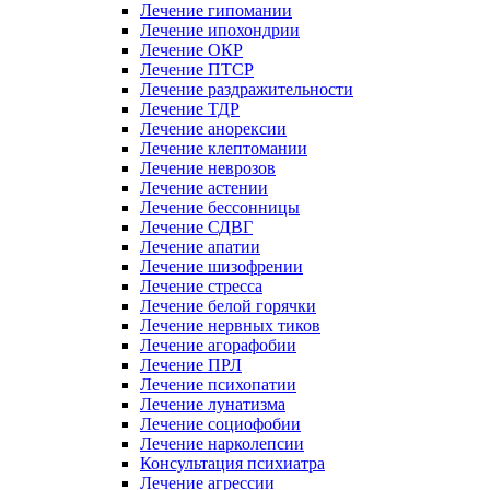
Лечение гипомании
Лечение ипохондрии
Лечение ОКР
Лечение ПТСР
Лечение раздражительности
Лечение ТДР
Лечение анорексии
Лечение клептомании
Лечение неврозов
Лечение астении
Лечение бессонницы
Лечение СДВГ
Лечение апатии
Лечение шизофрении
Лечение стресса
Лечение белой горячки
Лечение нервных тиков
Лечение агорафобии
Лечение ПРЛ
Лечение психопатии
Лечение лунатизма
Лечение социофобии
Лечение нарколепсии
Консультация психиатра
Лечение агрессии