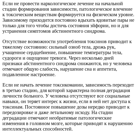
Если не провести наркологическое лечение на начальной
стадии формирования зависимости, патологическое влечение
к токсическим веществам формируется на физическом уровне.
Зависимому приходится постоянно вдыхать ядовитые пары не
только для того чтобы достичь состояния эйфории, но и для
устранения симптомов абстинентного синдрома.
Отсутствие возможности употребления токсинов приводит к
тяжелому состоянию: сильный озноб тела, дрожь рук,
учащенное сердцебиение, повышение температуры тела,
судороги и ощущение тревоги. Через несколько дней
признаки абстинентного синдрома снижаются, но у человека
отмечают общую слабость, нарушение сна и аппетита,
подавленное настроение.
Если не начать лечение токсикомании, зависимость переходит
в третью стадию, для которой характерна полная деградация
личности больного. У человека отсутствуют все социальные
навыки, он теряет интерес к жизни, если в ней нет доступа к
токсинам. Постоянное повышение дозы нередко приводит к
передозировке и даже летальному исходу. На стадии
деградации отмечают необратимые патологические
изменения в головном мозге, которые приводят к нарушению
интеллектуальных способностей.