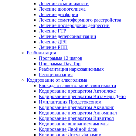
Лечение созависимости
Лечение шопоголизма
Лечение дисфории
Лечение соматоформного расстройства
Лечение послеродовой депрессии
Лечение ГТР
Лечение деперсонализации
Лечение ДРЛ
Лечение РПП
Реабилитация
Программа 12 шагов
Программа Day Top
Реабилитация наркозависимых
Ресоциализация
Кодирование от алкоголизма
Блокада от алкогольной зависимости
Кодирование препаратом Актоплекс
Кодирование препаратом Витамерц Депо
Имплантация Продетоксоном
Кодирование препаратом Аквилонг
Кодирование препаратом Алгоминал
Кодирование препаратом Вивитрол
Кодирование вшиванием ампулы
Кодирование Двойной блок
Кодирование Дисульфирамом