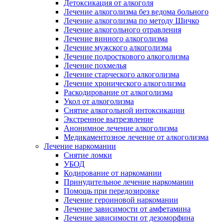
Детоксикация от алкоголя
Лечение алкоголизма без ведома больного
Лечение алкоголизма по методу Шичко
Лечение алкогольного отравления
Лечение винного алкоголизма
Лечение мужского алкоголизма
Лечение подросткового алкоголизма
Лечение похмелья
Лечение старческого алкоголизма
Лечение хронического алкоголизма
Раскодирование от алкоголизма
Укол от алкоголизма
Снятие алкогольной интоксикации
Экстренное вытрезвление
Анонимное лечение алкоголизма
Медикаментозное лечение от алкоголизма
Лечение наркомании
Снятие ломки
УБОД
Кодирование от наркомании
Принудительное лечение наркомании
Помощь при передозировке
Лечение героиновой наркомании
Лечение зависимости от амфетамина
Лечение зависимости от дезоморфина