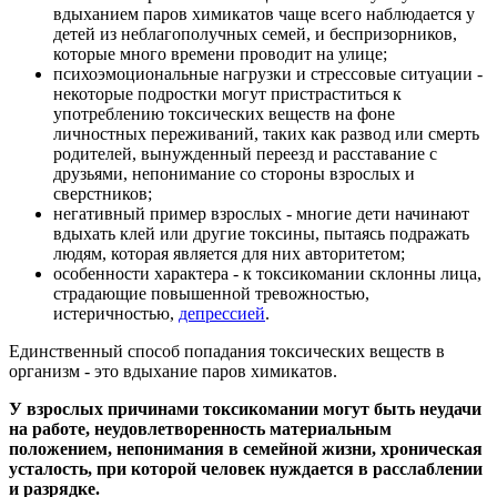
вдыханием паров химикатов чаще всего наблюдается у
детей из неблагополучных семей, и беспризорников,
которые много времени проводит на улице;
психоэмоциональные нагрузки и стрессовые ситуации -
некоторые подростки могут пристраститься к
употреблению токсических веществ на фоне
личностных переживаний, таких как развод или смерть
родителей, вынужденный переезд и расставание с
друзьями, непонимание со стороны взрослых и
сверстников;
негативный пример взрослых - многие дети начинают
вдыхать клей или другие токсины, пытаясь подражать
людям, которая является для них авторитетом;
особенности характера - к токсикомании склонны лица,
страдающие повышенной тревожностью,
истеричностью,
депрессией
.
Единственный способ попадания токсических веществ в
организм - это вдыхание паров химикатов.
У взрослых причинами токсикомании могут быть неудачи
на работе, неудовлетворенность материальным
положением, непонимания в семейной жизни, хроническая
усталость, при которой человек нуждается в расслаблении
и разрядке.