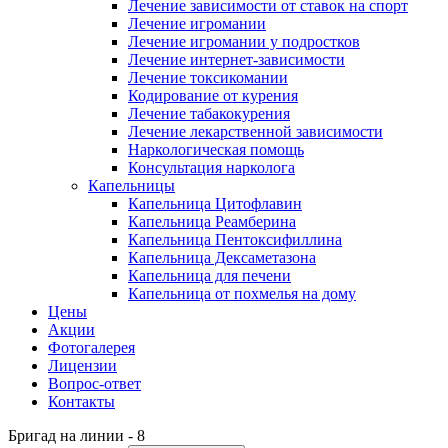
Лечение зависимости от ставок на спорт
Лечение игромании
Лечение игромании у подростков
Лечение интернет-зависимости
Лечение токсикомании
Кодирование от курения
Лечение табакокурения
Лечение лекарственной зависимости
Наркологическая помощь
Консультация нарколога
Капельницы
Капельница Цитофлавин
Капельница Реамберина
Капельница Пентоксифиллина
Капельница Дексаметазона
Капельница для печени
Капельница от похмелья на дому
Цены
Акции
Фотогалерея
Лицензии
Вопрос-ответ
Контакты
Бригад на линии -
8