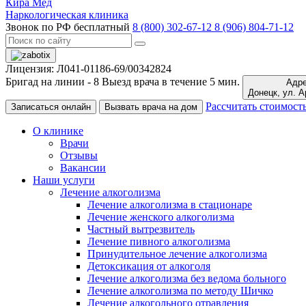
Кира Мед
Наркологическая клиника
Звонок по РФ бесплатный
8 (800) 302-67-12
8 (906) 804-71-12
Лицензия: Л041-01186-69/00342824
Бригад на линии -
8
Выезд врача в течение 5 мин.
Адре
Донецк,
Рассчитать стоимост
Записаться онлайн
Вызвать врача на дом
О клинике
Врачи
Отзывы
Вакансии
Наши услуги
Лечение алкоголизма
Лечение алкоголизма в стационаре
Лечение женского алкоголизма
Частный вытрезвитель
Лечение пивного алкоголизма
Принудительное лечение алкоголизма
Детоксикация от алкоголя
Лечение алкоголизма без ведома больного
Лечение алкоголизма по методу Шичко
Лечение алкогольного отравления