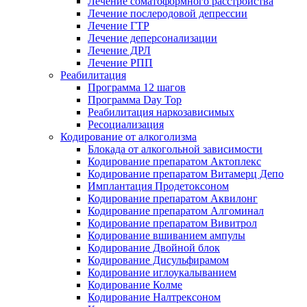
Лечение соматоформного расстройства
Лечение послеродовой депрессии
Лечение ГТР
Лечение деперсонализации
Лечение ДРЛ
Лечение РПП
Реабилитация
Программа 12 шагов
Программа Day Top
Реабилитация наркозависимых
Ресоциализация
Кодирование от алкоголизма
Блокада от алкогольной зависимости
Кодирование препаратом Актоплекс
Кодирование препаратом Витамерц Депо
Имплантация Продетоксоном
Кодирование препаратом Аквилонг
Кодирование препаратом Алгоминал
Кодирование препаратом Вивитрол
Кодирование вшиванием ампулы
Кодирование Двойной блок
Кодирование Дисульфирамом
Кодирование иглоукалыванием
Кодирование Колме
Кодирование Налтрексоном