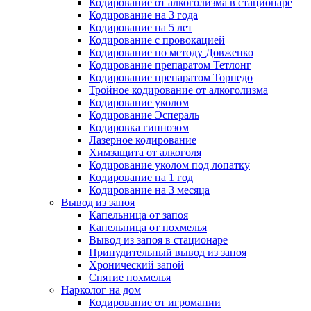
Кодирование от алкоголизма в стационаре
Кодирование на 3 года
Кодирование на 5 лет
Кодирование с провокацией
Кодирование по методу Довженко
Кодирование препаратом Тетлонг
Кодирование препаратом Торпедо
Тройное кодирование от алкоголизма
Кодирование уколом
Кодирование Эспераль
Кодировка гипнозом
Лазерное кодирование
Химзащита от алкоголя
Кодирование уколом под лопатку
Кодирование на 1 год
Кодирование на 3 месяца
Вывод из запоя
Капельница от запоя
Капельница от похмелья
Вывод из запоя в стационаре
Принудительный вывод из запоя
Хронический запой
Снятие похмелья
Нарколог на дом
Кодирование от игромании