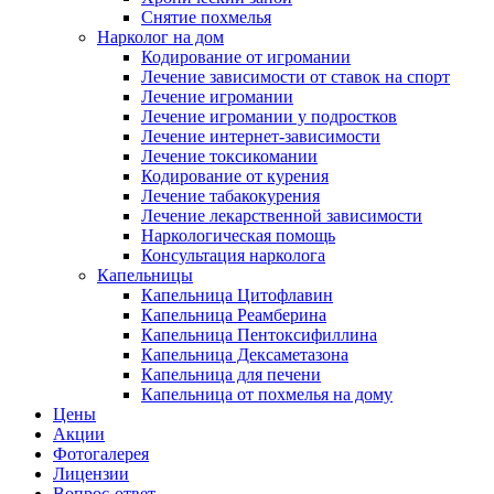
Снятие похмелья
Нарколог на дом
Кодирование от игромании
Лечение зависимости от ставок на спорт
Лечение игромании
Лечение игромании у подростков
Лечение интернет-зависимости
Лечение токсикомании
Кодирование от курения
Лечение табакокурения
Лечение лекарственной зависимости
Наркологическая помощь
Консультация нарколога
Капельницы
Капельница Цитофлавин
Капельница Реамберина
Капельница Пентоксифиллина
Капельница Дексаметазона
Капельница для печени
Капельница от похмелья на дому
Цены
Акции
Фотогалерея
Лицензии
Вопрос-ответ