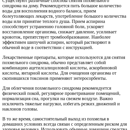
Существуют различные способы снятия похмельного
синдрома на дому. Рекомендуется пить большое количество
воды для восполнения водного баланса, прием
болеутоляющих лекарств, употребление большого количества
воды или принятие теплого душа. Прием аспирина
способствует устранению головной боли, ускоряет
восстановление организма, снижает давление, усиливает
кровоток, препятствует тромбообразование. Наиболее
эффективен шипучий аспирин, который растворяют в
обычной воде в соответствии с инструкцией.
Лекарственные препараты, которые используются для снятия
похмельного синдрома, обычно представляет собой
комбинацию ацетилсалициловой кислоты, аскорбиновой
кислоты, янтарной кислоты. Для очищения организма от
скопившихся токсинов применяют энтеросорбенты.
Для облегчения похмельного синдрома рекомендуется
физический покой, регулярное проветривание помещений,
нормализация сна, прогулки на свежем воздухе. Важно
исключить тяжелые нагрузки, избегать резких движений и
наклонов головы.
В то же время, самостоятельный выход из похмелья в
домашних условиях всегда связан с определенным риском для
здоровья человека. Использовать обычные домашние средства