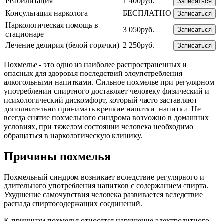
Реабилитация
1 400руб.
Записаться
Консультация нарколога
БЕСПЛАТНО
Записаться
Наркологическая помощь в
3 050руб.
Записаться
стационаре
Лечение делирия (белой горячки)
2 250руб.
Записаться
Похмелье - это одно из наиболее распространенных и
опасных для здоровья последствий злоупотребления
алкогольными напитками. Сильное похмелье при регулярном
употреблении спиртного доставляет человеку физический и
психологический дискомфорт, который часто заставляют
дополнительно принимать крепкие напитки. напитки. Не
всегда снятие похмельного синдрома возможно в домашних
условиях, при тяжелом состоянии человека необходимо
обращаться в наркологическую клинику.
Причины похмелья
Похмельный синдром возникает вследствие регулярного и
длительного употребления напитков с содержанием спирта.
Ухудшение самочувствия человека развивается вследствие
распада спиртосодержащих соединений.
К причинам похмелья относятся нарушение электролитного