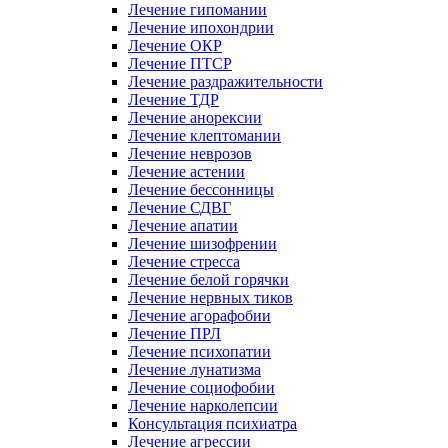
Лечение гипомании
Лечение ипохондрии
Лечение ОКР
Лечение ПТСР
Лечение раздражительности
Лечение ТДР
Лечение анорексии
Лечение клептомании
Лечение неврозов
Лечение астении
Лечение бессонницы
Лечение СДВГ
Лечение апатии
Лечение шизофрении
Лечение стресса
Лечение белой горячки
Лечение нервных тиков
Лечение агорафобии
Лечение ПРЛ
Лечение психопатии
Лечение лунатизма
Лечение социофобии
Лечение нарколепсии
Консультация психиатра
Лечение агрессии