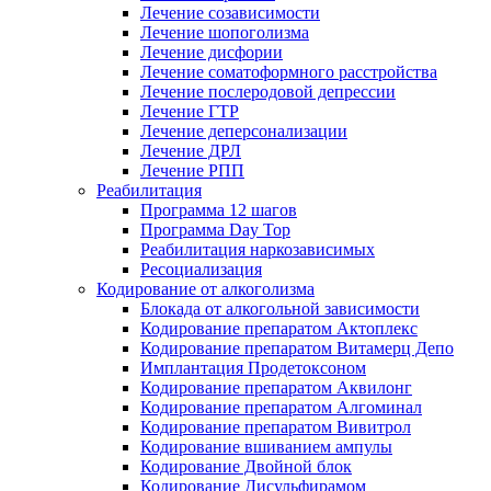
Лечение созависимости
Лечение шопоголизма
Лечение дисфории
Лечение соматоформного расстройства
Лечение послеродовой депрессии
Лечение ГТР
Лечение деперсонализации
Лечение ДРЛ
Лечение РПП
Реабилитация
Программа 12 шагов
Программа Day Top
Реабилитация наркозависимых
Ресоциализация
Кодирование от алкоголизма
Блокада от алкогольной зависимости
Кодирование препаратом Актоплекс
Кодирование препаратом Витамерц Депо
Имплантация Продетоксоном
Кодирование препаратом Аквилонг
Кодирование препаратом Алгоминал
Кодирование препаратом Вивитрол
Кодирование вшиванием ампулы
Кодирование Двойной блок
Кодирование Дисульфирамом