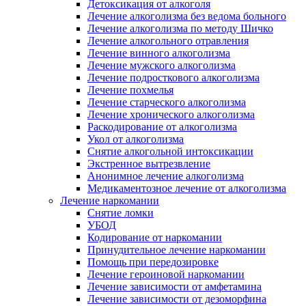
Детоксикация от алкоголя
Лечение алкоголизма без ведома больного
Лечение алкоголизма по методу Шичко
Лечение алкогольного отравления
Лечение винного алкоголизма
Лечение мужского алкоголизма
Лечение подросткового алкоголизма
Лечение похмелья
Лечение старческого алкоголизма
Лечение хронического алкоголизма
Раскодирование от алкоголизма
Укол от алкоголизма
Снятие алкогольной интоксикации
Экстренное вытрезвление
Анонимное лечение алкоголизма
Медикаментозное лечение от алкоголизма
Лечение наркомании
Снятие ломки
УБОД
Кодирование от наркомании
Принудительное лечение наркомании
Помощь при передозировке
Лечение героиновой наркомании
Лечение зависимости от амфетамина
Лечение зависимости от дезоморфина