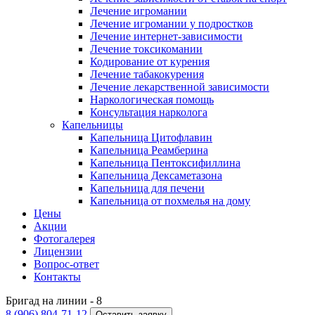
Лечение игромании
Лечение игромании у подростков
Лечение интернет-зависимости
Лечение токсикомании
Кодирование от курения
Лечение табакокурения
Лечение лекарственной зависимости
Наркологическая помощь
Консультация нарколога
Капельницы
Капельница Цитофлавин
Капельница Реамберина
Капельница Пентоксифиллина
Капельница Дексаметазона
Капельница для печени
Капельница от похмелья на дому
Цены
Акции
Фотогалерея
Лицензии
Вопрос-ответ
Контакты
Бригад на линии -
8
8 (906) 804-71-12
Оставить заявку