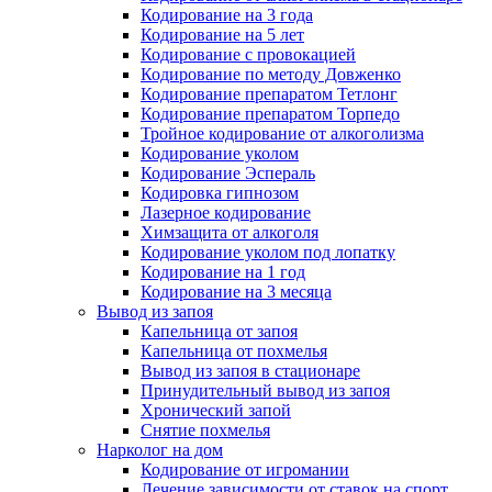
Кодирование на 3 года
Кодирование на 5 лет
Кодирование с провокацией
Кодирование по методу Довженко
Кодирование препаратом Тетлонг
Кодирование препаратом Торпедо
Тройное кодирование от алкоголизма
Кодирование уколом
Кодирование Эспераль
Кодировка гипнозом
Лазерное кодирование
Химзащита от алкоголя
Кодирование уколом под лопатку
Кодирование на 1 год
Кодирование на 3 месяца
Вывод из запоя
Капельница от запоя
Капельница от похмелья
Вывод из запоя в стационаре
Принудительный вывод из запоя
Хронический запой
Снятие похмелья
Нарколог на дом
Кодирование от игромании
Лечение зависимости от ставок на спорт