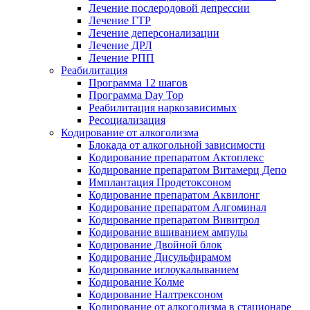
Лечение послеродовой депрессии
Лечение ГТР
Лечение деперсонализации
Лечение ДРЛ
Лечение РПП
Реабилитация
Программа 12 шагов
Программа Day Top
Реабилитация наркозависимых
Ресоциализация
Кодирование от алкоголизма
Блокада от алкогольной зависимости
Кодирование препаратом Актоплекс
Кодирование препаратом Витамерц Депо
Имплантация Продетоксоном
Кодирование препаратом Аквилонг
Кодирование препаратом Алгоминал
Кодирование препаратом Вивитрол
Кодирование вшиванием ампулы
Кодирование Двойной блок
Кодирование Дисульфирамом
Кодирование иглоукалыванием
Кодирование Колме
Кодирование Налтрексоном
Кодирование от алкоголизма в стационаре