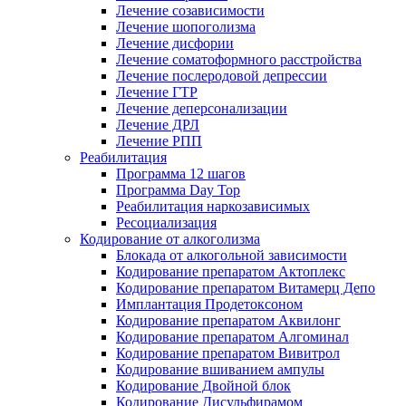
Лечение созависимости
Лечение шопоголизма
Лечение дисфории
Лечение соматоформного расстройства
Лечение послеродовой депрессии
Лечение ГТР
Лечение деперсонализации
Лечение ДРЛ
Лечение РПП
Реабилитация
Программа 12 шагов
Программа Day Top
Реабилитация наркозависимых
Ресоциализация
Кодирование от алкоголизма
Блокада от алкогольной зависимости
Кодирование препаратом Актоплекс
Кодирование препаратом Витамерц Депо
Имплантация Продетоксоном
Кодирование препаратом Аквилонг
Кодирование препаратом Алгоминал
Кодирование препаратом Вивитрол
Кодирование вшиванием ампулы
Кодирование Двойной блок
Кодирование Дисульфирамом