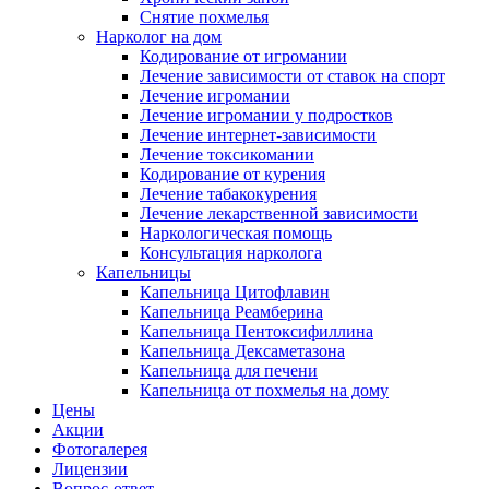
Снятие похмелья
Нарколог на дом
Кодирование от игромании
Лечение зависимости от ставок на спорт
Лечение игромании
Лечение игромании у подростков
Лечение интернет-зависимости
Лечение токсикомании
Кодирование от курения
Лечение табакокурения
Лечение лекарственной зависимости
Наркологическая помощь
Консультация нарколога
Капельницы
Капельница Цитофлавин
Капельница Реамберина
Капельница Пентоксифиллина
Капельница Дексаметазона
Капельница для печени
Капельница от похмелья на дому
Цены
Акции
Фотогалерея
Лицензии
Вопрос-ответ