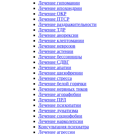
Лечение гипомании
Лечение ипохондрии
Лечение ОКР
Лечение ПТСР
Лечение раздражительности
Лечение ТДР
Лечение анорексии
Лечение клептомании
Лечение неврозов
Лечение астении
Лечение бессонницы
Лечение СДВГ
Лечение апатии
Лечение шизофрении
Лечение стресса
Лечение белой горячки
Лечение нервных тиков
Лечение агорафобии
Лечение ПРЛ
Лечение психопатии
Лечение лунатизма
Лечение социофобии
Лечение нарколепсии
Консультация психиатра
Лечение агрессии