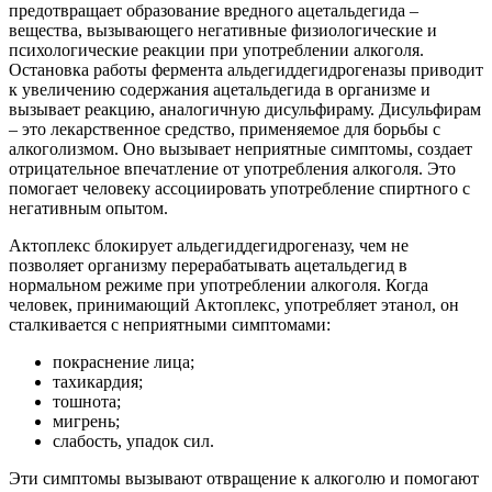
предотвращает образование вредного ацетальдегида –
вещества, вызывающего негативные физиологические и
психологические реакции при употреблении алкоголя.
Остановка работы фермента альдегиддегидрогеназы приводит
к увеличению содержания ацетальдегида в организме и
вызывает реакцию, аналогичную дисульфираму. Дисульфирам
– это лекарственное средство, применяемое для борьбы с
алкоголизмом. Оно вызывает неприятные симптомы, создает
отрицательное впечатление от употребления алкоголя. Это
помогает человеку ассоциировать употребление спиртного с
негативным опытом.
Актоплекс блокирует альдегиддегидрогеназу, чем не
позволяет организму перерабатывать ацетальдегид в
нормальном режиме при употреблении алкоголя. Когда
человек, принимающий Актоплекс, употребляет этанол, он
сталкивается с неприятными симптомами:
покраснение лица;
тахикардия;
тошнота;
мигрень;
слабость, упадок сил.
Эти симптомы вызывают отвращение к алкоголю и помогают