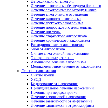
Детоксикация от алкоголя
Лечение алкоголизма без ведома больного
Лечение алкоголизма по методу Шичко
Лечение алкогольного отравления
Лечение винного алкоголизма
Лечение мужского алкоголизма
Лечение подросткового алкоголизма
Лечение похмелья
Лечение старческого алкоголизма
Лечение хронического алкоголизма
Раскодирование от алкоголизма
Укол от алкоголизма
Снятие алкогольной интоксикации
Экстренное вытрезвление
Анонимное лечение алкоголизма
Медикаментозное лечение от алкоголизма
Лечение наркомании
Снятие ломки
УБОД
Кодирование от наркомании
Принудительное лечение наркомании
Помощь при передозировке
Лечение героиновой наркомании
Лечение зависимости от амфетамина
Лечение зависимости от дезоморфина