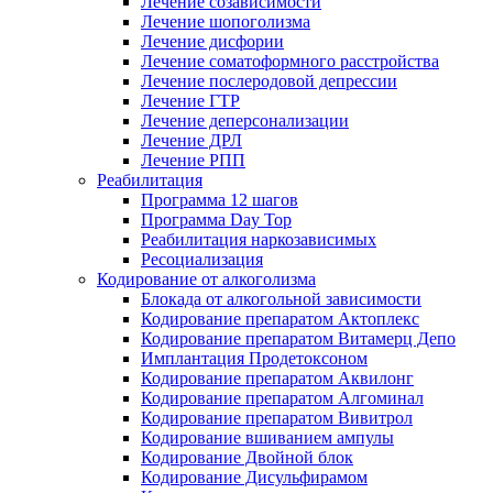
Лечение созависимости
Лечение шопоголизма
Лечение дисфории
Лечение соматоформного расстройства
Лечение послеродовой депрессии
Лечение ГТР
Лечение деперсонализации
Лечение ДРЛ
Лечение РПП
Реабилитация
Программа 12 шагов
Программа Day Top
Реабилитация наркозависимых
Ресоциализация
Кодирование от алкоголизма
Блокада от алкогольной зависимости
Кодирование препаратом Актоплекс
Кодирование препаратом Витамерц Депо
Имплантация Продетоксоном
Кодирование препаратом Аквилонг
Кодирование препаратом Алгоминал
Кодирование препаратом Вивитрол
Кодирование вшиванием ампулы
Кодирование Двойной блок
Кодирование Дисульфирамом