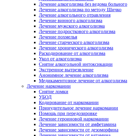
Лечение алкоголизма без ведома больного
Лечение алкоголизма по методу Шичко
Лечение алкогольного отравления
Лечение винного алкоголизма
Лечение мужского алкоголизма
Лечение подросткового алкоголизма
Лечение похмелья
Лечение старческого алкоголизма
Лечение хронического алкоголизма
Раскодирование от алкоголизма
Укол от алкоголизма
Снятие алкогольной интоксикации
Экстренное вытрезвление
Анонимное лечение алкоголизма
Медикаментозное лечение от алкоголизма
Лечение наркомании
Снятие ломки
УБОД
Кодирование от наркомании
Принудительное лечение наркомании
Помощь при передозировке
Лечение героиновой наркомании
Лечение зависимости от амфетамина
Лечение зависимости от дезоморфина
Лечение зависимости от кетамина