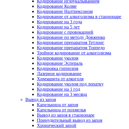
Кодирование иглоукалыванием
Кодирование Колме
Кодирование Налтрексоном
Кодирование от алкоголизма в стационаре
Кодирование на 3 года
Кодирование на 5 лет
Кодирование с провокацией
Кодирование по методу Довженко
Кодирование препаратом Тетлонг
Кодирование препаратом Торпедо
Тройное кодирование от алкоголизма
Кодирование уколом
Кодирование Эспераль
Кодировка гипнозом
Лазерное кодирование
Химзащита от алкоголя
Кодирование уколом под лопатку
Кодирование на 1 год
Кодирование на 3 месяца
Вывод из запоя
Капельница от запоя
Капельница от похмелья
Вывод из запоя в стационаре
Принудительный вывод из запоя
Хронический запой