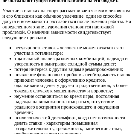
не оказывают существенного влияния на его бюджет.
Участие в ставках на спорт рассматривается самим человеком
и его близкими как обычное увлечение, один из способов
досуга и возможности расслабиться после тяжелой работы. На
определенном этапе лудомания становится настоящей
проблемой. О наличии зависимости свидетельствует
следующие признаки:
регулярность ставок - человек не может отказаться от
участия в тотализаторе;
тщательный анализ различных комбинаций, надежда и
уверенность в выигрыше солидной суммы денег;
потеря интереса к другим видам времяпровождения;
появление финансовых проблем - необходимость ставок
приводит человека к оформлению кредитов,
одалживанию денег у друзей и родственников, в более
тяжелых случаях к мошенничеству и воровству;
неумение остановиться во время игры, постоянная
надежда на возможность отыграться, отсутствие
реального восприятия происходящего и ощущения
времени;
психологический дискомфорт, когда нет возможности
делать ставки - характерны повышенная
раздражительность, тревожность, панические атаки,
необоснованная вспыльчивость;