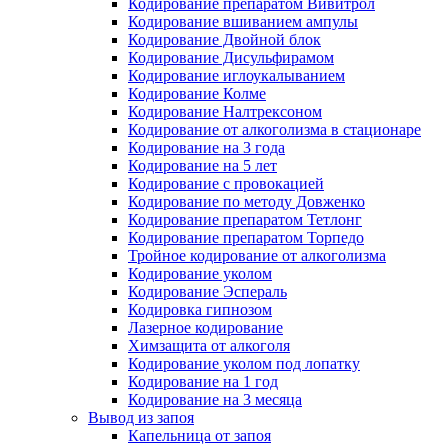
Кодирование препаратом Вивитрол
Кодирование вшиванием ампулы
Кодирование Двойной блок
Кодирование Дисульфирамом
Кодирование иглоукалыванием
Кодирование Колме
Кодирование Налтрексоном
Кодирование от алкоголизма в стационаре
Кодирование на 3 года
Кодирование на 5 лет
Кодирование с провокацией
Кодирование по методу Довженко
Кодирование препаратом Тетлонг
Кодирование препаратом Торпедо
Тройное кодирование от алкоголизма
Кодирование уколом
Кодирование Эспераль
Кодировка гипнозом
Лазерное кодирование
Химзащита от алкоголя
Кодирование уколом под лопатку
Кодирование на 1 год
Кодирование на 3 месяца
Вывод из запоя
Капельница от запоя