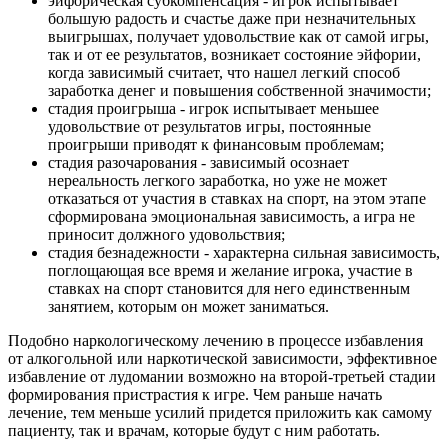
эйфорическая субкомпенсация - игрок испытывает
большую радость и счастье даже при незначительных
выигрышах, получает удовольствие как от самой игры,
так и от ее результатов, возникает состояние эйфории,
когда зависимый считает, что нашел легкий способ
заработка денег и повышения собственной значимости;
стадия проигрыша - игрок испытывает меньшее
удовольствие от результатов игры, постоянные
проигрыши приводят к финансовым проблемам;
стадия разочарования - зависимый осознает
нереальность легкого заработка, но уже не может
отказаться от участия в ставках на спорт, на этом этапе
сформирована эмоциональная зависимость, а игра не
приносит должного удовольствия;
стадия безнадежности - характерна сильная зависимость,
поглощающая все время и желание игрока, участие в
ставках на спорт становится для него единственным
занятием, которым он может заниматься.
Подобно наркологическому лечению в процессе избавления
от алкогольной или наркотической зависимости, эффективное
избавление от лудомании возможно на второй-третьей стадии
формирования пристрастия к игре. Чем раньше начать
лечение, тем меньше усилий придется приложить как самому
пациенту, так и врачам, которые будут с ним работать.