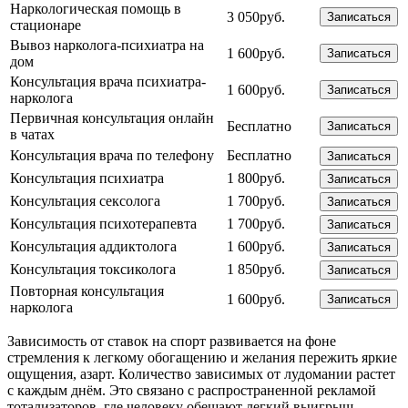
Наркологическая помощь в
3 050руб.
Записаться
стационаре
Вывоз нарколога-психиатра на
1 600руб.
Записаться
дом
Консультация врача психиатра-
1 600руб.
Записаться
нарколога
Первичная консультация онлайн
Бесплатно
Записаться
в чатах
Консультация врача по телефону
Бесплатно
Записаться
Консультация психиатра
1 800руб.
Записаться
Консультация сексолога
1 700руб.
Записаться
Консультация психотерапевта
1 700руб.
Записаться
Консультация аддиктолога
1 600руб.
Записаться
Консультация токсиколога
1 850руб.
Записаться
Повторная консультация
1 600руб.
Записаться
нарколога
Зависимость от ставок на спорт развивается на фоне
стремления к легкому обогащению и желания пережить яркие
ощущения, азарт. Количество зависимых от лудомании растет
с каждым днём. Это связано с распространенной рекламой
тотализаторов, где человеку обещают легкий выигрыш.