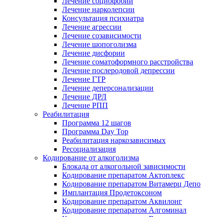
Лечение социофобии
Лечение нарколепсии
Консультация психиатра
Лечение агрессии
Лечение созависимости
Лечение шопоголизма
Лечение дисфории
Лечение соматоформного расстройства
Лечение послеродовой депрессии
Лечение ГТР
Лечение деперсонализации
Лечение ДРЛ
Лечение РПП
Реабилитация
Программа 12 шагов
Программа Day Top
Реабилитация наркозависимых
Ресоциализация
Кодирование от алкоголизма
Блокада от алкогольной зависимости
Кодирование препаратом Актоплекс
Кодирование препаратом Витамерц Депо
Имплантация Продетоксоном
Кодирование препаратом Аквилонг
Кодирование препаратом Алгоминал