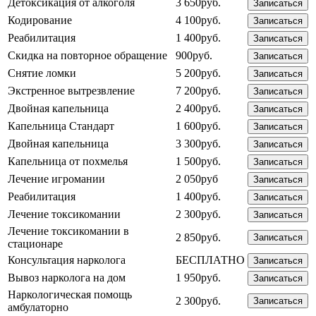
Детоксикация от алкоголя
3 650руб.
Записаться
Кодирование
4 100руб.
Записаться
Реабилитация
1 400руб.
Записаться
Скидка на повторное обращение
900руб.
Записаться
Снятие ломки
5 200руб.
Записаться
Экстренное вытрезвление
7 200руб.
Записаться
Двойная капельница
2 400руб.
Записаться
Капельница Стандарт
1 600руб.
Записаться
Двойная капельница
3 300руб.
Записаться
Капельница от похмелья
1 500руб.
Записаться
Лечение игромании
2 050руб
Записаться
Реабилитация
1 400руб.
Записаться
Лечение токсикомании
2 300руб.
Записаться
Лечение токсикомании в
2 850руб.
Записаться
стационаре
Консультация нарколога
БЕСПЛАТНО
Записаться
Вывоз нарколога на дом
1 950руб.
Записаться
Наркологическая помощь
2 300руб.
Записаться
амбулаторно