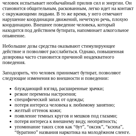
человек испытывает необычайный прилив сил и энергии. Он
становится общительным, раскованным, легко идет на контакт
с окружающими людьми. В то же время, у него отмечают
нарушение координации движений, нечеткую речь, плохую
координацию. Внешнее поведение человека, который
находится под действием бутирата, напоминает алкогольное
опьянение.
Небольшие дозы средства оказывают стимулирующее
действие и позволяют расслабиться. Однако, повышенная
дозировка часто становится причиной неадекватного
поведения.
Заподозрить, что человек принимает бутират, позволяют
следующие изменения во внешности и поведении:
блуждающий взгляд, расширенные зрачки;
резкие перемены настроения;
специфический запах от одежды;
потеря интереса человека к любимому занятию;
желтый оттенок кожи;
появление темных кругов и мешков под глазами;
потеря интереса к внешнему виду, неопрятность;
упоминание таких слов как “бут”, “оксик”, “ксюха”,
“буратино” названия наркотика на молодёжном сленге.