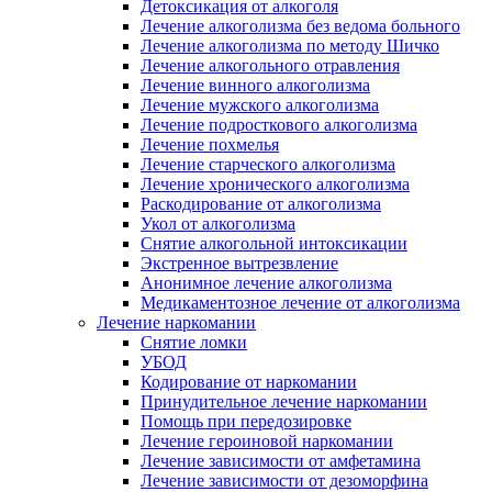
Детоксикация от алкоголя
Лечение алкоголизма без ведома больного
Лечение алкоголизма по методу Шичко
Лечение алкогольного отравления
Лечение винного алкоголизма
Лечение мужского алкоголизма
Лечение подросткового алкоголизма
Лечение похмелья
Лечение старческого алкоголизма
Лечение хронического алкоголизма
Раскодирование от алкоголизма
Укол от алкоголизма
Снятие алкогольной интоксикации
Экстренное вытрезвление
Анонимное лечение алкоголизма
Медикаментозное лечение от алкоголизма
Лечение наркомании
Снятие ломки
УБОД
Кодирование от наркомании
Принудительное лечение наркомании
Помощь при передозировке
Лечение героиновой наркомании
Лечение зависимости от амфетамина
Лечение зависимости от дезоморфина