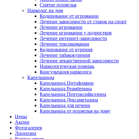
Снятие похмелья
Нарколог на дом
Кодирование от игромании
Лечение зависимости от ставок на спорт
Лечение игромании
Лечение игромании у подростков
Лечение интернет-зависимости
Лечение токсикомании
Кодирование от курения
Лечение табакокурения
Лечение лекарственной зависимости
Наркологическая помощь
Консультация нарколога
Капельницы
Капельница Цитофлавин
Капельница Реамберина
Капельница Пентоксифиллина
Капельница Дексаметазона
Капельница для печени
Капельница от похмелья на дому
Цены
Акции
Фотогалерея
Лицензии
Вопрос-ответ