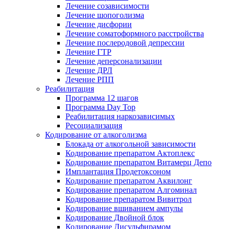
Лечение созависимости
Лечение шопоголизма
Лечение дисфории
Лечение соматоформного расстройства
Лечение послеродовой депрессии
Лечение ГТР
Лечение деперсонализации
Лечение ДРЛ
Лечение РПП
Реабилитация
Программа 12 шагов
Программа Day Top
Реабилитация наркозависимых
Ресоциализация
Кодирование от алкоголизма
Блокада от алкогольной зависимости
Кодирование препаратом Актоплекс
Кодирование препаратом Витамерц Депо
Имплантация Продетоксоном
Кодирование препаратом Аквилонг
Кодирование препаратом Алгоминал
Кодирование препаратом Вивитрол
Кодирование вшиванием ампулы
Кодирование Двойной блок
Кодирование Дисульфирамом