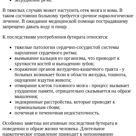
В тяжелых случаях может наступить отек мозга и кома. В
таком состоянии больному требуется срочное наркологическое
лечение. В ожидании медицинской помощи пострадавшему
запрещено давать воду и пищу.
К последствиям употребления бутирата относятся:
тяжелые патологии сердечно-сосудистой системы
нарушение сердечного ритма;
вымывание кальция из организма, что приводит к
хрупкости костей и выпадению зубов;
поражение органов желудочно-кишечного тракта - у
больных возникает боли в области желудка, тошнота,
ощущение вздутия живота;
отмирание клеток головного мозга - процесс вызывает
ухудшение памяти, отрицательно сказывается на образе
мышления;
эндокринные расстройства, которые приводят к
гормональным сбоям;
почечная и печеночная недостаточность.
Особенно заметны негативные последствия бутирата в
поведении и образе жизни человека. Длительное
наркотическое отравление приводит к непониманию