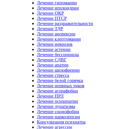
Лечение гипомании
Лечение ипохондрии
Лечение ОКР
Лечение ПТСР
Лечение раздражительности
Лечение ТДР
Лечение анорексии
Лечение клептомании
Лечение неврозов
Лечение астении
Лечение бессонницы
Лечение СДВГ
Лечение апатии
Лечение шизофрении
Лечение стресса
Лечение белой горячки
Лечение нервных тиков
Лечение агорафобии
Лечение ПРЛ
Лечение психопатии
Лечение лунатизма
Лечение социофобии
Лечение нарколепсии
Консультация психиатра
Лечение агрессии