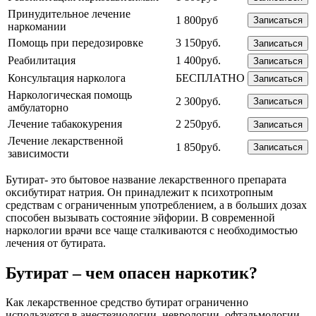
Принудительное лечение
1 800руб
Записаться
наркомании
Помощь при передозировке
3 150руб.
Записаться
Реабилитация
1 400руб.
Записаться
Консультация нарколога
БЕСПЛАТНО
Записаться
Наркологическая помощь
2 300руб.
Записаться
амбулаторно
Лечение табакокурения
2 250руб.
Записаться
Лечение лекарственной
1 850руб.
Записаться
зависимости
Бутират- это бытовое название лекарственного препарата
оксибутират натрия. Он принадлежит к психотропным
средствам с ограниченным употреблением, а в больших дозах
способен вызывать состояние эйфории. В современной
наркологии врачи все чаще сталкиваются с необходимостью
лечения от бутирата.
Бутират – чем опасен наркотик?
Как лекарственное средство бутират ограниченно
используется в анестезиологии, неврологии, офтальмологии.