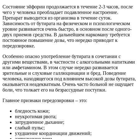
Состояние эйфории продолжается в течение 2-3 часов, после
чего у человека преобладает подавленное настроение.
Препарат выводится из организма в течение суток.
Зависимость от бутирата на физическом и психологическом
уровне развивается очень быстро, в основном после одного-
двух приемов средства. В дальнейшем наркоману требуется
постоянное повышение дозы, что нередко приводит к
передозировке.
Особенно опасно употребление бутирата в сочетании с
другими веществами, в частности с алкогольными напитками
или амфетамином. В этом случае нередко развивается
зрительные и слуховые галлюцинации и бред. Поведение
человека, находящегося под влиянием высокой дозы бутирата,
оказывается неадекватным. Очень часто больной не ощущает
боли, что толкает его на безрассудные поступки.
Главное признаки передозировки – это:
бледность кожи;
неукротимая рвота;
затрудненное дыхание;
слабый пульс;
ухудшение координации движений;
затруднение речи.