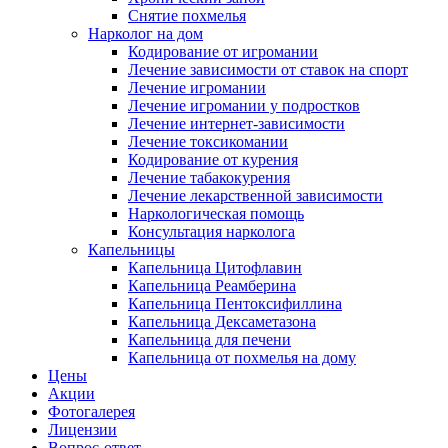
Снятие похмелья
Нарколог на дом
Кодирование от игромании
Лечение зависимости от ставок на спорт
Лечение игромании
Лечение игромании у подростков
Лечение интернет-зависимости
Лечение токсикомании
Кодирование от курения
Лечение табакокурения
Лечение лекарственной зависимости
Наркологическая помощь
Консультация нарколога
Капельницы
Капельница Цитофлавин
Капельница Реамберина
Капельница Пентоксифиллина
Капельница Дексаметазона
Капельница для печени
Капельница от похмелья на дому
Цены
Акции
Фотогалерея
Лицензии
Вопрос-ответ