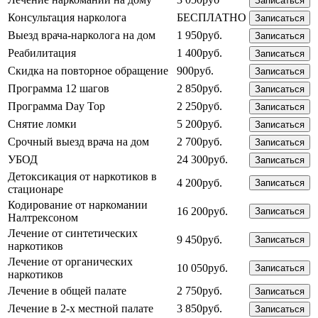
Записаться
Консультация нарколога
БЕСПЛАТНО
Записаться
Выезд врача-нарколога на дом
1 950руб.
Записаться
Реабилитация
1 400руб.
Записаться
Скидка на повторное обращение
900руб.
Записаться
Программа 12 шагов
2 850руб.
Записаться
Программа Day Top
2 250руб.
Записаться
Снятие ломки
5 200руб.
Записаться
Срочный выезд врача на дом
2 700руб.
Записаться
УБОД
24 300руб.
Записаться
Детоксикация от наркотиков в
4 200руб.
Записаться
стационаре
Кодирование от наркомании
16 200руб.
Записаться
Налтрексоном
Лечение от синтетических
9 450руб.
Записаться
наркотиков
Лечение от органических
10 050руб.
Записаться
наркотиков
Лечение в общей палате
2 750руб.
Записаться
Лечение в 2-х местной палате
3 850руб.
Записаться