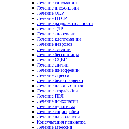
Лечение гипомании
Лечение ипохондрии
Лечение ОКР
Лечение ПТСР
Лечение раздражительности
Лечение ТДР
Лечение анорексии
Лечение клептомании
Лечение неврозов
Лечение астении
Лечение бессонницы
Лечение СДВГ
Лечение апатии
Лечение шизофрении
Лечение стресса
Лечение белой горячки
Лечение нервных тиков
Лечение агорафобии
Лечение ПРЛ
Лечение психопатии
Лечение лунатизма
Лечение социофобии
Лечение нарколепсии
Консультация психиатра
Лечение агрессии