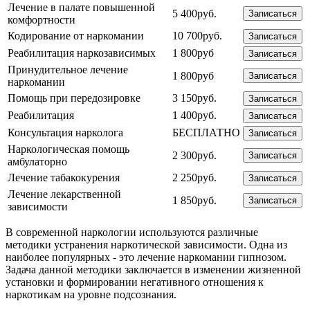
Лечение в палате повышенной
5 400руб.
Записаться
комфортности
Кодирование от наркомании
10 700руб.
Записаться
Реабилитация наркозависимых
1 800руб
Записаться
Принудительное лечение
1 800руб
Записаться
наркомании
Помощь при передозировке
3 150руб.
Записаться
Реабилитация
1 400руб.
Записаться
Консультация нарколога
БЕСПЛАТНО
Записаться
Наркологическая помощь
2 300руб.
Записаться
амбулаторно
Лечение табакокурения
2 250руб.
Записаться
Лечение лекарственной
1 850руб.
Записаться
зависимости
В современной наркологии используются различные
методики устранения наркотической зависимости. Одна из
наиболее популярных - это лечение наркомании гипнозом.
Задача данной методики заключается в изменении жизненной
установки и формировании негативного отношения к
наркотикам на уровне подсознания.