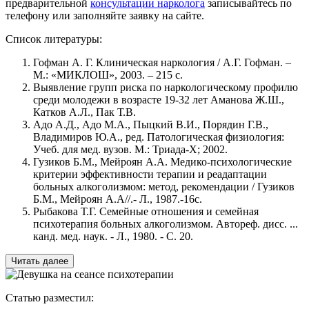
предварительной
консультации нарколога
записывайтесь по
телефону или заполняйте заявку на сайте.
Список литературы:
Гофман А. Г. Клиническая наркология / А.Г. Гофман. –
М.: «МИКЛОШ», 2003. – 215 с.
Выявление групп риска по наркологическому профилю
среди молодежи в возрасте 19-32 лет Аманова Ж.Ш.,
Катков А.Л., Пак Т.В.
Адо А.Д., Адо М.А., Пыцкий В.И., Порядин Г.В.,
Владимиров Ю.А., ред. Патологическая физиология:
Учеб. для мед. вузов. М.: Триада-Х; 2002.
Гузиков Б.М., Мейроян А.А. Медико-психологические
критерии эффективности терапии и реадаптации
больных алкоголизмом: метод, рекомендации / Гузиков
Б.М., Мейроян А.А//.- Л., 1987.-16с.
Рыбакова Т.Г. Семейные отношения и семейная
психотерапия больных алкоголизмом. Автореф. дисс. ...
канд. мед. наук. - Л., 1980. - С. 20.
Читать далее
Статью разместил: