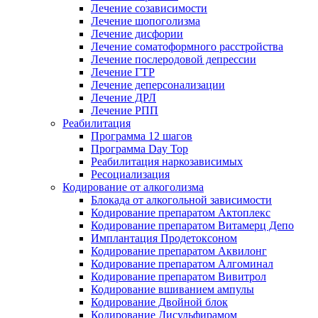
Лечение созависимости
Лечение шопоголизма
Лечение дисфории
Лечение соматоформного расстройства
Лечение послеродовой депрессии
Лечение ГТР
Лечение деперсонализации
Лечение ДРЛ
Лечение РПП
Реабилитация
Программа 12 шагов
Программа Day Top
Реабилитация наркозависимых
Ресоциализация
Кодирование от алкоголизма
Блокада от алкогольной зависимости
Кодирование препаратом Актоплекс
Кодирование препаратом Витамерц Депо
Имплантация Продетоксоном
Кодирование препаратом Аквилонг
Кодирование препаратом Алгоминал
Кодирование препаратом Вивитрол
Кодирование вшиванием ампулы
Кодирование Двойной блок
Кодирование Дисульфирамом