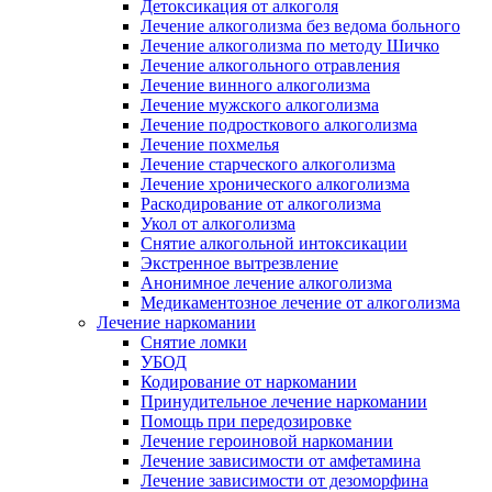
Детоксикация от алкоголя
Лечение алкоголизма без ведома больного
Лечение алкоголизма по методу Шичко
Лечение алкогольного отравления
Лечение винного алкоголизма
Лечение мужского алкоголизма
Лечение подросткового алкоголизма
Лечение похмелья
Лечение старческого алкоголизма
Лечение хронического алкоголизма
Раскодирование от алкоголизма
Укол от алкоголизма
Снятие алкогольной интоксикации
Экстренное вытрезвление
Анонимное лечение алкоголизма
Медикаментозное лечение от алкоголизма
Лечение наркомании
Снятие ломки
УБОД
Кодирование от наркомании
Принудительное лечение наркомании
Помощь при передозировке
Лечение героиновой наркомании
Лечение зависимости от амфетамина
Лечение зависимости от дезоморфина