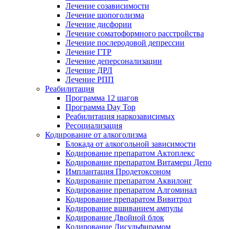
Лечение созависимости
Лечение шопоголизма
Лечение дисфории
Лечение соматоформного расстройства
Лечение послеродовой депрессии
Лечение ГТР
Лечение деперсонализации
Лечение ДРЛ
Лечение РПП
Реабилитация
Программа 12 шагов
Программа Day Top
Реабилитация наркозависимых
Ресоциализация
Кодирование от алкоголизма
Блокада от алкогольной зависимости
Кодирование препаратом Актоплекс
Кодирование препаратом Витамерц Депо
Имплантация Продетоксоном
Кодирование препаратом Аквилонг
Кодирование препаратом Алгоминал
Кодирование препаратом Вивитрол
Кодирование вшиванием ампулы
Кодирование Двойной блок
Кодирование Дисульфирамом