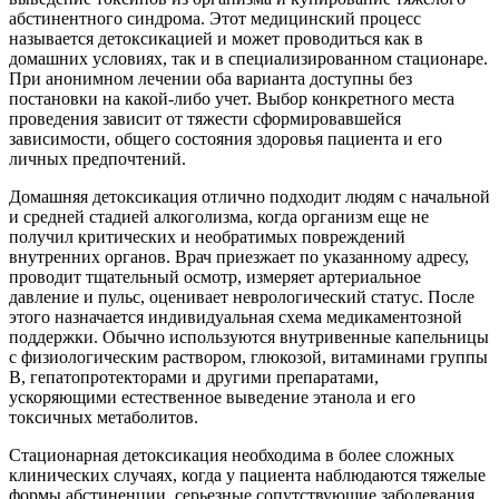
абстинентного синдрома. Этот медицинский процесс
называется детоксикацией и может проводиться как в
домашних условиях, так и в специализированном стационаре.
При анонимном лечении оба варианта доступны без
постановки на какой-либо учет. Выбор конкретного места
проведения зависит от тяжести сформировавшейся
зависимости, общего состояния здоровья пациента и его
личных предпочтений.
Домашняя детоксикация отлично подходит людям с начальной
и средней стадией алкоголизма, когда организм еще не
получил критических и необратимых повреждений
внутренних органов. Врач приезжает по указанному адресу,
проводит тщательный осмотр, измеряет артериальное
давление и пульс, оценивает неврологический статус. После
этого назначается индивидуальная схема медикаментозной
поддержки. Обычно используются внутривенные капельницы
с физиологическим раствором, глюкозой, витаминами группы
B, гепатопротекторами и другими препаратами,
ускоряющими естественное выведение этанола и его
токсичных метаболитов.
Стационарная детоксикация необходима в более сложных
клинических случаях, когда у пациента наблюдаются тяжелые
формы абстиненции, серьезные сопутствующие заболевания