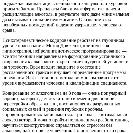
подкожная имплантация специальной капсулы или курсовой
прием таблеток. Препараты блокируют ферменты печени,
расщепляющие алкоголь, в результате чего даже минимальная
доза вызывает сильное недомогание. Осознание этих
неизбежных последствий надежно удерживает человека от
срыва.
Психотерапевтическое кодирование работает на глубинном
уровне подсознания. Метод Довженко, клиническая
гипнотерапия, нейролингвистическое программирование —
все эти техники направлены на формирование устойчивого
отвращения к алкоголю и закрепление внутренней установки
на трезвость. Врач вводит пациента в состояние
расслабленного транса и внушает определенные программы
поведения. Эффективность метода во многом зависит от
уровня внушаемости человека и квалификации специалиста.
Кодирование от алкоголизма на 3 года — очень популярный
вариант, который дает достаточно времени для полной
перестройки образа жизни, восстановления разрушенных
социальных связей и решения глубоких проблем,
спровоцированных зависимостью. Три года — оптимальный
срок, за который можно пройти полноценную реабилитацию,
научиться конструктивно справляться со стрессом без
алкоголя, найти новые увлечения. По истечении этого срока