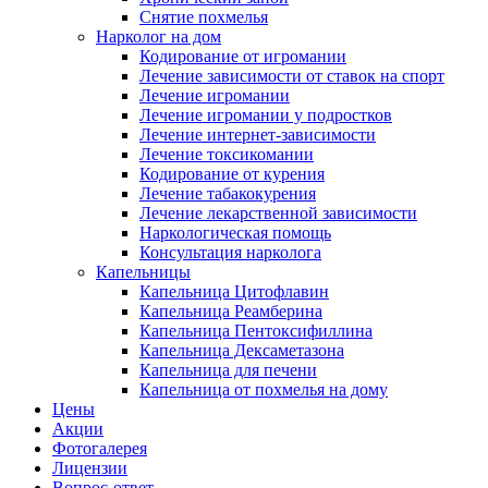
Снятие похмелья
Нарколог на дом
Кодирование от игромании
Лечение зависимости от ставок на спорт
Лечение игромании
Лечение игромании у подростков
Лечение интернет-зависимости
Лечение токсикомании
Кодирование от курения
Лечение табакокурения
Лечение лекарственной зависимости
Наркологическая помощь
Консультация нарколога
Капельницы
Капельница Цитофлавин
Капельница Реамберина
Капельница Пентоксифиллина
Капельница Дексаметазона
Капельница для печени
Капельница от похмелья на дому
Цены
Акции
Фотогалерея
Лицензии
Вопрос-ответ