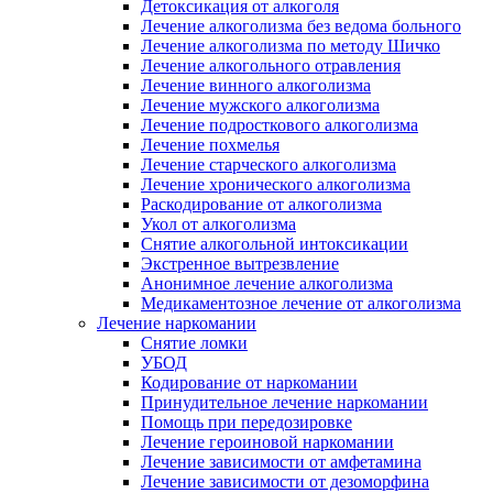
Детоксикация от алкоголя
Лечение алкоголизма без ведома больного
Лечение алкоголизма по методу Шичко
Лечение алкогольного отравления
Лечение винного алкоголизма
Лечение мужского алкоголизма
Лечение подросткового алкоголизма
Лечение похмелья
Лечение старческого алкоголизма
Лечение хронического алкоголизма
Раскодирование от алкоголизма
Укол от алкоголизма
Снятие алкогольной интоксикации
Экстренное вытрезвление
Анонимное лечение алкоголизма
Медикаментозное лечение от алкоголизма
Лечение наркомании
Снятие ломки
УБОД
Кодирование от наркомании
Принудительное лечение наркомании
Помощь при передозировке
Лечение героиновой наркомании
Лечение зависимости от амфетамина
Лечение зависимости от дезоморфина