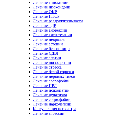
Лечение гипомании
Лечение ипохондрии
Лечение ОКР
Лечение ПТСР
Лечение раздражительности
Лечение ТДР
Лечение анорексии
Лечение клептомании
Лечение неврозов
Лечение астении
Лечение бессонницы
Лечение СДВГ
Лечение апатии
Лечение шизофрении
Лечение стресса
Лечение белой горячки
Лечение нервных тиков
Лечение агорафобии
Лечение ПРЛ
Лечение психопатии
Лечение лунатизма
Лечение социофобии
Лечение нарколепсии
Консультация психиатра
Лечение агрессии