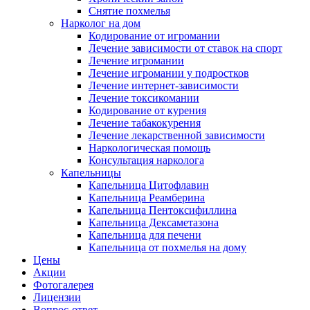
Снятие похмелья
Нарколог на дом
Кодирование от игромании
Лечение зависимости от ставок на спорт
Лечение игромании
Лечение игромании у подростков
Лечение интернет-зависимости
Лечение токсикомании
Кодирование от курения
Лечение табакокурения
Лечение лекарственной зависимости
Наркологическая помощь
Консультация нарколога
Капельницы
Капельница Цитофлавин
Капельница Реамберина
Капельница Пентоксифиллина
Капельница Дексаметазона
Капельница для печени
Капельница от похмелья на дому
Цены
Акции
Фотогалерея
Лицензии
Вопрос-ответ