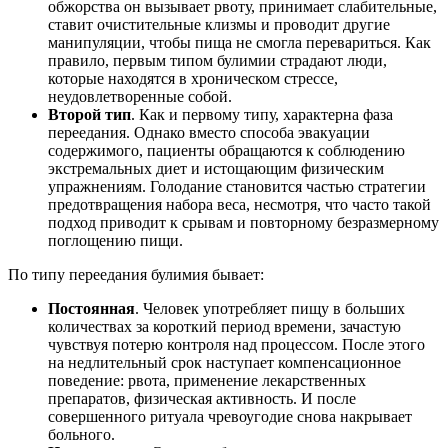
обжорства он вызывает рвоту, принимает слабительные,
ставит очистительные клизмы и проводит другие
манипуляции, чтобы пища не смогла перевариться. Как
правило, первым типом булимии страдают люди,
которые находятся в хроническом стрессе,
неудовлетворенные собой.
Второй тип
. Как и первому типу, характерна фаза
переедания. Однако вместо способа эвакуации
содержимого, пациенты обращаются к соблюдению
экстремальных диет и истощающим физическим
упражнениям. Голодание становится частью стратегии
предотвращения набора веса, несмотря, что часто такой
подход приводит к срывам и повторному безразмерному
поглощению пищи.
По типу переедания булимия бывает:
Постоянная
. Человек употребляет пищу в больших
количествах за короткий период времени, зачастую
чувствуя потерю контроля над процессом. После этого
на недлительный срок наступает компенсационное
поведение: рвота, применение лекарственных
препаратов, физическая активность. И после
совершенного ритуала чревоугодие снова накрывает
больного.