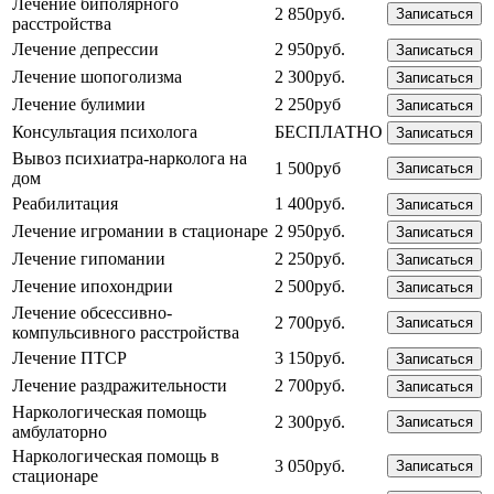
Лечение биполярного
2 850руб.
Записаться
расстройства
Лечение депрессии
2 950руб.
Записаться
Лечение шопоголизма
2 300руб.
Записаться
Лечение булимии
2 250руб
Записаться
Консультация психолога
БЕСПЛАТНО
Записаться
Вывоз психиатра-нарколога на
1 500руб
Записаться
дом
Реабилитация
1 400руб.
Записаться
Лечение игромании в стационаре
2 950руб.
Записаться
Лечение гипомании
2 250руб.
Записаться
Лечение ипохондрии
2 500руб.
Записаться
Лечение обсессивно-
2 700руб.
Записаться
компульсивного расстройства
Лечение ПТСР
3 150руб.
Записаться
Лечение раздражительности
2 700руб.
Записаться
Наркологическая помощь
2 300руб.
Записаться
амбулаторно
Наркологическая помощь в
3 050руб.
Записаться
стационаре