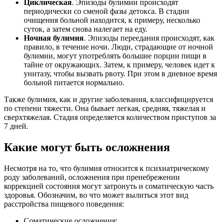
Циклическая
. Эпизоды булимии происходят
периодически со сменой фазы детокса. В стадии
очищения больной находится, к примеру, несколько
суток, а затем снова налегает на еду.
Ночная булимия
. Эпизоды переедания происходят, как
правило, в течение ночи. Люди, страдающие от ночной
булимии, могут употреблять большие порции пищи в
тайне от окружающих. Затем, к примеру, человек идет к
унитазу, чтобы вызвать рвоту. При этом в дневное время
больной питается нормально.
Также булимия, как и другие заболевания, классифицируется
по степени тяжести. Она бывает легкая, средняя, тяжелая и
сверхтяжелая. Стадия определяется количеством приступов за
7 дней.
Какие могут быть осложнения
Несмотря на то, что булимия относится к психиатрическому
роду заболеваний, осложнения при пренебрежении
коррекцией состояния могут затронуть и соматическую часть
здоровья. Обозначим, во что может вылиться этот вид
расстройства пищевого поведения:
Соматические осложнения: