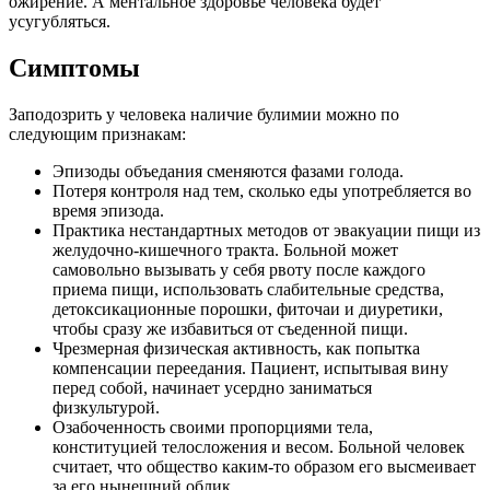
ожирение. А ментальное здоровье человека будет
усугубляться.
Симптомы
Заподозрить у человека наличие булимии можно по
следующим признакам:
Эпизоды объедания сменяются фазами голода.
Потеря контроля над тем, сколько еды употребляется во
время эпизода.
Практика нестандартных методов от эвакуации пищи из
желудочно-кишечного тракта. Больной может
самовольно вызывать у себя рвоту после каждого
приема пищи, использовать слабительные средства,
детоксикационные порошки, фиточаи и диуретики,
чтобы сразу же избавиться от съеденной пищи.
Чрезмерная физическая активность, как попытка
компенсации переедания. Пациент, испытывая вину
перед собой, начинает усердно заниматься
физкультурой.
Озабоченность своими пропорциями тела,
конституцией телосложения и весом. Больной человек
считает, что общество каким-то образом его высмеивает
за его нынешний облик.