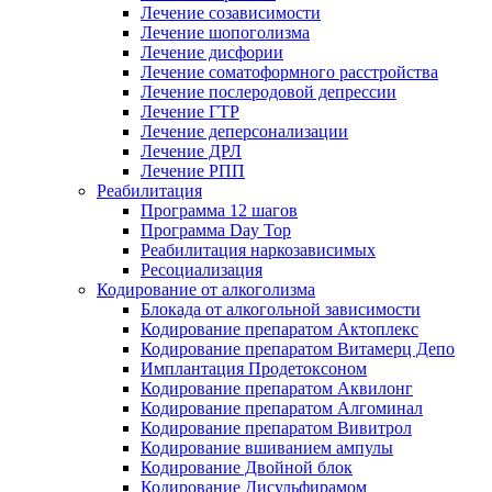
Лечение созависимости
Лечение шопоголизма
Лечение дисфории
Лечение соматоформного расстройства
Лечение послеродовой депрессии
Лечение ГТР
Лечение деперсонализации
Лечение ДРЛ
Лечение РПП
Реабилитация
Программа 12 шагов
Программа Day Top
Реабилитация наркозависимых
Ресоциализация
Кодирование от алкоголизма
Блокада от алкогольной зависимости
Кодирование препаратом Актоплекс
Кодирование препаратом Витамерц Депо
Имплантация Продетоксоном
Кодирование препаратом Аквилонг
Кодирование препаратом Алгоминал
Кодирование препаратом Вивитрол
Кодирование вшиванием ампулы
Кодирование Двойной блок
Кодирование Дисульфирамом