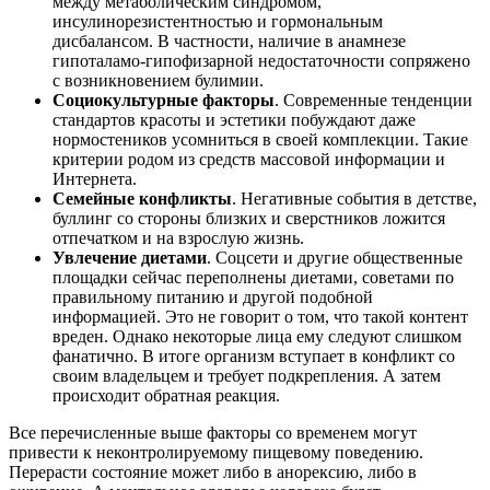
между метаболическим синдромом,
инсулинорезистентностью и гормональным
дисбалансом. В частности, наличие в анамнезе
гипоталамо-гипофизарной недостаточности сопряжено
с возникновением булимии.
Социокультурные факторы
. Современные тенденции
стандартов красоты и эстетики побуждают даже
нормостеников усомниться в своей комплекции. Такие
критерии родом из средств массовой информации и
Интернета.
Семейные конфликты
. Негативные события в детстве,
буллинг со стороны близких и сверстников ложится
отпечатком и на взрослую жизнь.
Увлечение диетами
. Соцсети и другие общественные
площадки сейчас переполнены диетами, советами по
правильному питанию и другой подобной
информацией. Это не говорит о том, что такой контент
вреден. Однако некоторые лица ему следуют слишком
фанатично. В итоге организм вступает в конфликт со
своим владельцем и требует подкрепления. А затем
происходит обратная реакция.
Все перечисленные выше факторы со временем могут
привести к неконтролируемому пищевому поведению.
Перерасти состояние может либо в анорексию, либо в