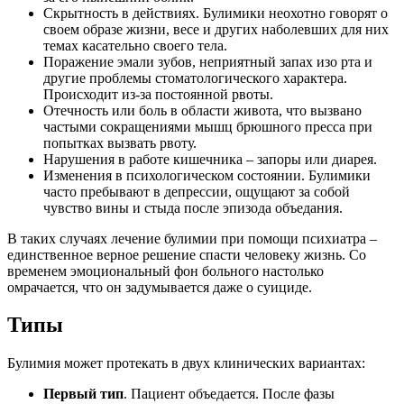
Скрытность в действиях. Булимики неохотно говорят о
своем образе жизни, весе и других наболевших для них
темах касательно своего тела.
Поражение эмали зубов, неприятный запах изо рта и
другие проблемы стоматологического характера.
Происходит из-за постоянной рвоты.
Отечность или боль в области живота, что вызвано
частыми сокращениями мышц брюшного пресса при
попытках вызвать рвоту.
Нарушения в работе кишечника – запоры или диарея.
Изменения в психологическом состоянии. Булимики
часто пребывают в депрессии, ощущают за собой
чувство вины и стыда после эпизода объедания.
В таких случаях лечение булимии при помощи психиатра –
единственное верное решение спасти человеку жизнь. Со
временем эмоциональный фон больного настолько
омрачается, что он задумывается даже о суициде.
Типы
Булимия может протекать в двух клинических вариантах:
Первый тип
. Пациент объедается. После фазы