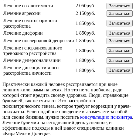
Лечение созависимости
2 050руб.
Записаться
Лечение агрессии
2 150руб.
Записаться
Лечение соматоформного
1 850руб.
Записаться
расстройства
Лечение дисфории
1 850руб.
Записаться
Лечение послеродовой депрессии
1 850руб.
Записаться
Лечение генерализованного
1 800руб.
Записаться
тревожного расстройства
Лечение деперсонализации
1 800руб.
Записаться
Лечение диссоциативного
1 800руб.
Записаться
расстройства личности
Практически каждый человек расстраивается при виде
лишних килограмм на весах. Но это не та проблема, ради
которой стоит вредить своему здоровью. Люди, страдающие
булимией, так не считают. Это расстройство
психиатрического генеза, которое требует коррекции у врача-
психиатра. Если подобное поведение вы замечаете за собой
или своим близким, нужно посетить
консультацию психиатра
.
Лечение булимии на сегодняшний день успешное, и
эффективные подходы к ней знают специалисты клиники
«КираМед» в Донецке.