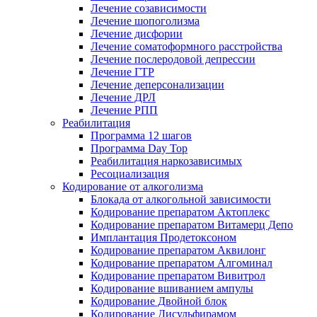
Лечение созависимости
Лечение шопоголизма
Лечение дисфории
Лечение соматоформного расстройства
Лечение послеродовой депрессии
Лечение ГТР
Лечение деперсонализации
Лечение ДРЛ
Лечение РПП
Реабилитация
Программа 12 шагов
Программа Day Top
Реабилитация наркозависимых
Ресоциализация
Кодирование от алкоголизма
Блокада от алкогольной зависимости
Кодирование препаратом Актоплекс
Кодирование препаратом Витамерц Депо
Имплантация Продетоксоном
Кодирование препаратом Аквилонг
Кодирование препаратом Алгоминал
Кодирование препаратом Вивитрол
Кодирование вшиванием ампулы
Кодирование Двойной блок
Кодирование Дисульфирамом