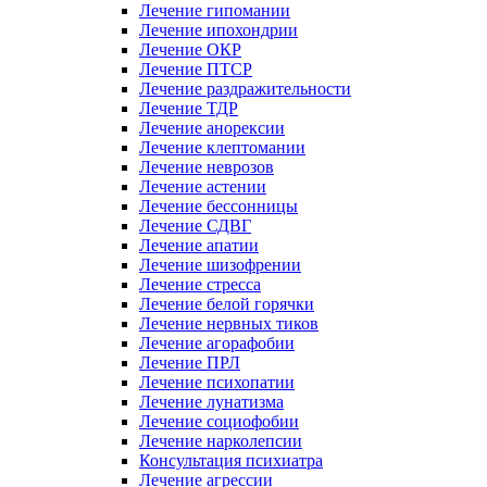
Лечение гипомании
Лечение ипохондрии
Лечение ОКР
Лечение ПТСР
Лечение раздражительности
Лечение ТДР
Лечение анорексии
Лечение клептомании
Лечение неврозов
Лечение астении
Лечение бессонницы
Лечение СДВГ
Лечение апатии
Лечение шизофрении
Лечение стресса
Лечение белой горячки
Лечение нервных тиков
Лечение агорафобии
Лечение ПРЛ
Лечение психопатии
Лечение лунатизма
Лечение социофобии
Лечение нарколепсии
Консультация психиатра
Лечение агрессии