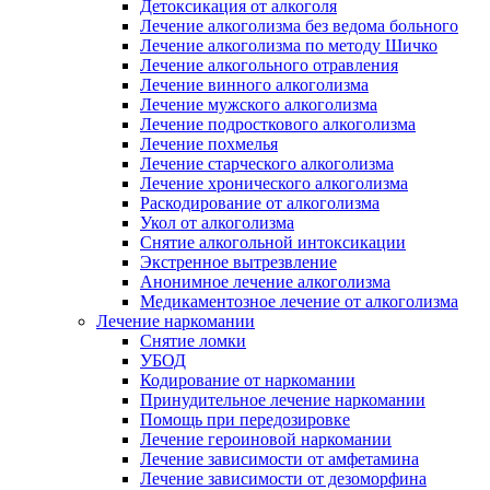
Детоксикация от алкоголя
Лечение алкоголизма без ведома больного
Лечение алкоголизма по методу Шичко
Лечение алкогольного отравления
Лечение винного алкоголизма
Лечение мужского алкоголизма
Лечение подросткового алкоголизма
Лечение похмелья
Лечение старческого алкоголизма
Лечение хронического алкоголизма
Раскодирование от алкоголизма
Укол от алкоголизма
Снятие алкогольной интоксикации
Экстренное вытрезвление
Анонимное лечение алкоголизма
Медикаментозное лечение от алкоголизма
Лечение наркомании
Снятие ломки
УБОД
Кодирование от наркомании
Принудительное лечение наркомании
Помощь при передозировке
Лечение героиновой наркомании
Лечение зависимости от амфетамина
Лечение зависимости от дезоморфина