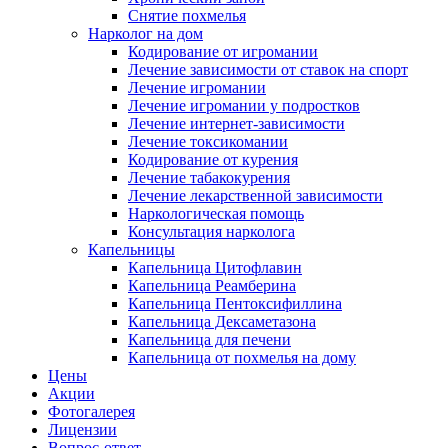
Снятие похмелья
Нарколог на дом
Кодирование от игромании
Лечение зависимости от ставок на спорт
Лечение игромании
Лечение игромании у подростков
Лечение интернет-зависимости
Лечение токсикомании
Кодирование от курения
Лечение табакокурения
Лечение лекарственной зависимости
Наркологическая помощь
Консультация нарколога
Капельницы
Капельница Цитофлавин
Капельница Реамберина
Капельница Пентоксифиллина
Капельница Дексаметазона
Капельница для печени
Капельница от похмелья на дому
Цены
Акции
Фотогалерея
Лицензии
Вопрос-ответ