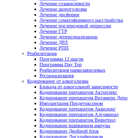
Лечение созависимости
Лечение шопоголизма
Лечение дисфории
Лечение соматоформного расстройства
Лечение послеродовой депрессии
Лечение ГТР
Лечение деперсонализации
Лечение ДРЛ
Лечение РПП
Реабилитация
Программа 12 шагов
Программа Day Top
Реабилитация наркозависимых
Ресоциализация
Кодирование от алкоголизма
Блокада от алкогольной зависимости
Кодирование препаратом Актоплекс
Кодирование препаратом Витамерц Депо
Имплантация Продетоксоном
Кодирование препаратом Аквилонг
Кодирование препаратом Алгоминал
Кодирование препаратом Вивитрол
Кодирование вшиванием ампулы
Кодирование Двойной блок
Кодирование Дисульфирамом