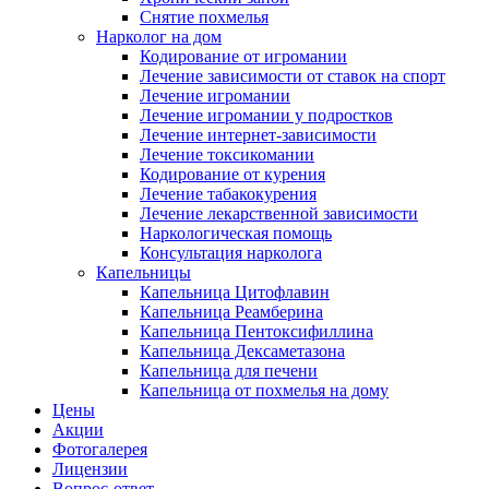
Снятие похмелья
Нарколог на дом
Кодирование от игромании
Лечение зависимости от ставок на спорт
Лечение игромании
Лечение игромании у подростков
Лечение интернет-зависимости
Лечение токсикомании
Кодирование от курения
Лечение табакокурения
Лечение лекарственной зависимости
Наркологическая помощь
Консультация нарколога
Капельницы
Капельница Цитофлавин
Капельница Реамберина
Капельница Пентоксифиллина
Капельница Дексаметазона
Капельница для печени
Капельница от похмелья на дому
Цены
Акции
Фотогалерея
Лицензии
Вопрос-ответ