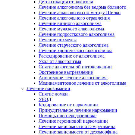
Детоксикация от алкоголя
Лечение алкоголизма без ведома больного
Лечение алкоголизма по методу Шичко
Лечение алкогольного отравления
Лечение винного алкоголизма
Лечение мужского алкоголизма
Лечение подросткового алкоголизма
Лечение похмелья
Лечение старческого алкоголизма
Лечение хронического алкоголизма
Раскодирование от алкоголизма
Укол от алкоголизма
Снятие алкогольной интоксикации
Экстренное вытрезвление
Анонимное лечение алкоголизма
Медикаментозное лечение от алкоголизма
Лечение наркомании
Снятие ломки
УБОД
Кодирование от наркомании
Принудительное лечение наркомании
Помощь при передозировке
Лечение героиновой наркомании
Лечение зависимости от амфетамина
Лечение зависимости от дезоморфина