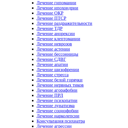
Лечение гипомании
Лечение ипохондрии
Лечение ОКР
Лечение ПТСР
Лечение раздражительности
Лечение ТДР
Лечение анорексии
Лечение клептомании
Лечение неврозов
Лечение астении
Лечение бессонницы
Лечение СДВГ
Лечение апатии
Лечение шизофрении
Лечение стресса
Лечение белой горячки
Лечение нервных тиков
Лечение агорафобии
Лечение ПРЛ
Лечение психопатии
Лечение лунатизма
Лечение социофобии
Лечение нарколепсии
Консультация психиатра
Лечение агрессии