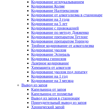
Кодирование иглоукалыванием
Кодирование Колме
Кодирование Налтрексоном
Кодирование от алкоголизма в стационаре
Кодирование на 3 года
Кодирование на 5 лет
Кодирование с провокацией
Кодирование по методу Довженко
Кодирование препаратом Тетлонг
Кодирование препаратом Торпедо
Тройное кодирование от алкоголизма
Кодирование уколом
Кодирование Эспераль
Кодировка гипнозом
Лазерное кодирование
Химзащита от алкоголя
Кодирование уколом под лопатку
Кодирование на 1 год
Кодирование на 3 месяца
Вывод из запоя
Капельница от запоя
Капельница от похмелья
Вывод из запоя в стационаре
Принудительный вывод из запоя
Хронический запой