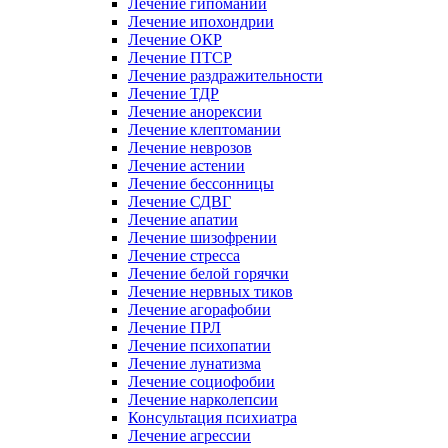
Лечение гипомании
Лечение ипохондрии
Лечение ОКР
Лечение ПТСР
Лечение раздражительности
Лечение ТДР
Лечение анорексии
Лечение клептомании
Лечение неврозов
Лечение астении
Лечение бессонницы
Лечение СДВГ
Лечение апатии
Лечение шизофрении
Лечение стресса
Лечение белой горячки
Лечение нервных тиков
Лечение агорафобии
Лечение ПРЛ
Лечение психопатии
Лечение лунатизма
Лечение социофобии
Лечение нарколепсии
Консультация психиатра
Лечение агрессии