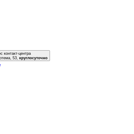
с контакт-центра
 ул. Артема, 53,
круглосуточно
ь