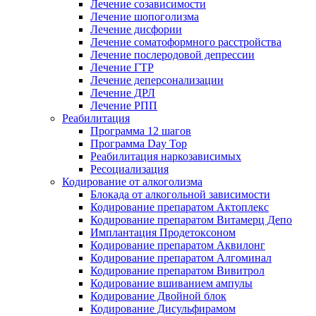
Лечение созависимости
Лечение шопоголизма
Лечение дисфории
Лечение соматоформного расстройства
Лечение послеродовой депрессии
Лечение ГТР
Лечение деперсонализации
Лечение ДРЛ
Лечение РПП
Реабилитация
Программа 12 шагов
Программа Day Top
Реабилитация наркозависимых
Ресоциализация
Кодирование от алкоголизма
Блокада от алкогольной зависимости
Кодирование препаратом Актоплекс
Кодирование препаратом Витамерц Депо
Имплантация Продетоксоном
Кодирование препаратом Аквилонг
Кодирование препаратом Алгоминал
Кодирование препаратом Вивитрол
Кодирование вшиванием ампулы
Кодирование Двойной блок
Кодирование Дисульфирамом