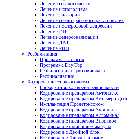
Лечение созависимости
Лечение шопоголизма
Лечение дисфории
Лечение соматоформного расстройства
Лечение послеродовой депрессии
Лечение ГТР
Лечение деперсонализации
Лечение ДРЛ
Лечение РПП
Реабилитация
Программа 12 шагов
Программа Day Top
Реабилитация наркозависимых
Ресоциализация
Кодирование от алкоголизма
Блокада от алкогольной зависимости
Кодирование препаратом Актоплекс
Кодирование препаратом Витамерц Депо
Имплантация Продетоксоном
Кодирование препаратом Аквилонг
Кодирование препаратом Алгоминал
Кодирование препаратом Вивитрол
Кодирование вшиванием ампулы
Кодирование Двойной блок
Кодирование Дисульфирамом