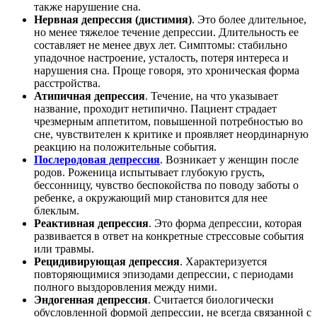
также нарушение сна.
Нервная депрессия (дистимия)
. Это более длительное,
но менее тяжелое течение депрессии. Длительность ее
составляет не менее двух лет. Симптомы: стабильно
упадочное настроение, усталость, потеря интереса и
нарушения сна. Проще говоря, это хроническая форма
расстройства.
Атипичная депрессия
. Течение, на что указывает
название, проходит нетипично. Пациент страдает
чрезмерным аппетитом, повышенной потребностью во
сне, чувствителен к критике и проявляет неординарную
реакцию на положительные события.
Послеродовая депрессия
. Возникает у женщин после
родов. Роженица испытывает глубокую грусть,
бессонницу, чувство беспокойства по поводу заботы о
ребенке, а окружающий мир становится для нее
блеклым.
Реактивная депрессия
. Это форма депрессии, которая
развивается в ответ на конкретные стрессовые события
или травмы.
Рецидивирующая депрессия
. Характеризуется
повторяющимися эпизодами депрессии, с периодами
полного выздоровления между ними.
Эндогенная депрессия
. Считается биологически
обусловленной формой депрессии, не всегда связанной с