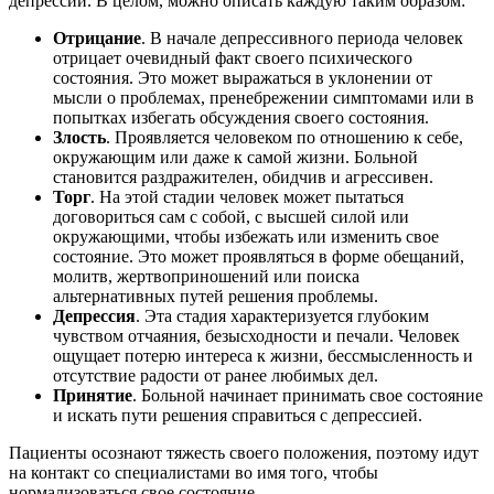
депрессии. В целом, можно описать каждую таким образом:
Отрицание
. В начале депрессивного периода человек
отрицает очевидный факт своего психического
состояния. Это может выражаться в уклонении от
мысли о проблемах, пренебрежении симптомами или в
попытках избегать обсуждения своего состояния.
Злость
. Проявляется человеком по отношению к себе,
окружающим или даже к самой жизни. Больной
становится раздражителен, обидчив и агрессивен.
Торг
. На этой стадии человек может пытаться
договориться сам с собой, с высшей силой или
окружающими, чтобы избежать или изменить свое
состояние. Это может проявляться в форме обещаний,
молитв, жертвоприношений или поиска
альтернативных путей решения проблемы.
Депрессия
. Эта стадия характеризуется глубоким
чувством отчаяния, безысходности и печали. Человек
ощущает потерю интереса к жизни, бессмысленность и
отсутствие радости от ранее любимых дел.
Принятие
. Больной начинает принимать свое состояние
и искать пути решения справиться с депрессией.
Пациенты осознают тяжесть своего положения, поэтому идут
на контакт со специалистами во имя того, чтобы
нормализоваться свое состояние.