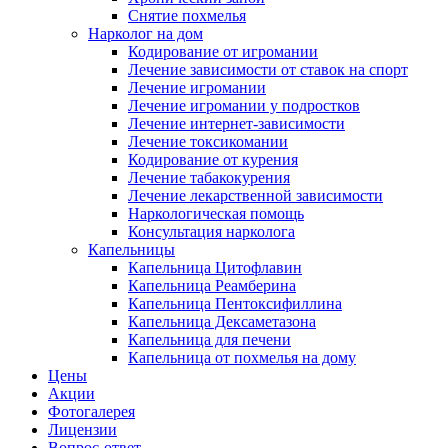
Снятие похмелья
Нарколог на дом
Кодирование от игромании
Лечение зависимости от ставок на спорт
Лечение игромании
Лечение игромании у подростков
Лечение интернет-зависимости
Лечение токсикомании
Кодирование от курения
Лечение табакокурения
Лечение лекарственной зависимости
Наркологическая помощь
Консультация нарколога
Капельницы
Капельница Цитофлавин
Капельница Реамберина
Капельница Пентоксифиллина
Капельница Дексаметазона
Капельница для печени
Капельница от похмелья на дому
Цены
Акции
Фотогалерея
Лицензии
Вопрос-ответ