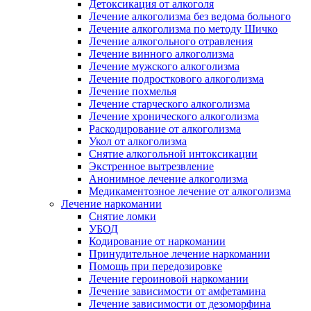
Детоксикация от алкоголя
Лечение алкоголизма без ведома больного
Лечение алкоголизма по методу Шичко
Лечение алкогольного отравления
Лечение винного алкоголизма
Лечение мужского алкоголизма
Лечение подросткового алкоголизма
Лечение похмелья
Лечение старческого алкоголизма
Лечение хронического алкоголизма
Раскодирование от алкоголизма
Укол от алкоголизма
Снятие алкогольной интоксикации
Экстренное вытрезвление
Анонимное лечение алкоголизма
Медикаментозное лечение от алкоголизма
Лечение наркомании
Снятие ломки
УБОД
Кодирование от наркомании
Принудительное лечение наркомании
Помощь при передозировке
Лечение героиновой наркомании
Лечение зависимости от амфетамина
Лечение зависимости от дезоморфина