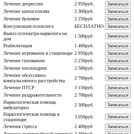
Лечение депрессии
2 950руб.
Записаться
Лечение шопоголизма
2 300руб.
Записаться
Лечение булимии
2 250руб
Записаться
Консультация психолога
БЕСПЛАТНО
Записаться
Вывоз психиатра-нарколога на
1 500руб
Записаться
дом
Реабилитация
1 400руб.
Записаться
Лечение игромании в стационаре
2 950руб.
Записаться
Лечение гипомании
2 250руб.
Записаться
Лечение ипохондрии
2 500руб.
Записаться
Лечение обсессивно-
2 700руб.
Записаться
компульсивного расстройства
Лечение ПТСР
3 150руб.
Записаться
Лечение раздражительности
2 700руб.
Записаться
Наркологическая помощь
2 300руб.
Записаться
амбулаторно
Наркологическая помощь в
3 050руб.
Записаться
стационаре
Лечения стресса
2 400руб
Записаться
Лечение делирия (белой горячки)
2 250руб.