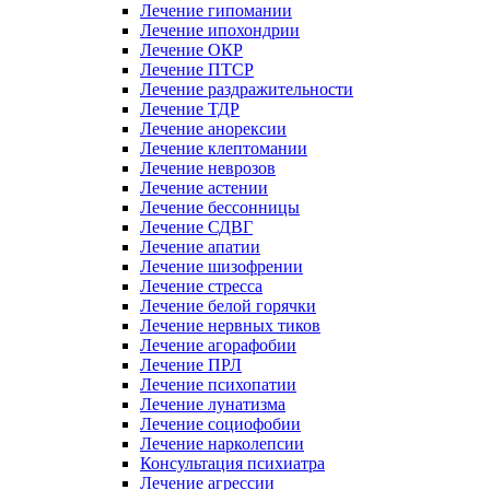
Лечение гипомании
Лечение ипохондрии
Лечение ОКР
Лечение ПТСР
Лечение раздражительности
Лечение ТДР
Лечение анорексии
Лечение клептомании
Лечение неврозов
Лечение астении
Лечение бессонницы
Лечение СДВГ
Лечение апатии
Лечение шизофрении
Лечение стресса
Лечение белой горячки
Лечение нервных тиков
Лечение агорафобии
Лечение ПРЛ
Лечение психопатии
Лечение лунатизма
Лечение социофобии
Лечение нарколепсии
Консультация психиатра
Лечение агрессии