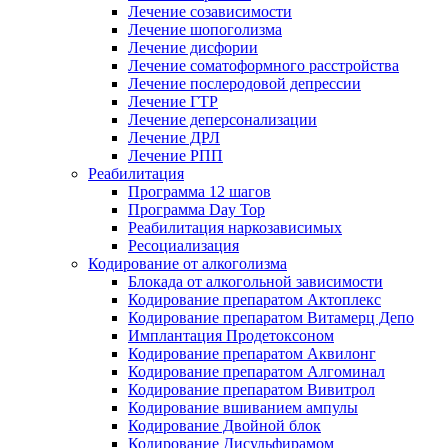
Лечение созависимости
Лечение шопоголизма
Лечение дисфории
Лечение соматоформного расстройства
Лечение послеродовой депрессии
Лечение ГТР
Лечение деперсонализации
Лечение ДРЛ
Лечение РПП
Реабилитация
Программа 12 шагов
Программа Day Top
Реабилитация наркозависимых
Ресоциализация
Кодирование от алкоголизма
Блокада от алкогольной зависимости
Кодирование препаратом Актоплекс
Кодирование препаратом Витамерц Депо
Имплантация Продетоксоном
Кодирование препаратом Аквилонг
Кодирование препаратом Алгоминал
Кодирование препаратом Вивитрол
Кодирование вшиванием ампулы
Кодирование Двойной блок
Кодирование Дисульфирамом