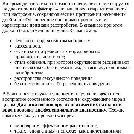
Во время диагностики гипомании специалист ориентируется
на два основных фактора – повышенная раздражительность
или настроение, сохраняющееся на протяжении нескольких
дней и не обусловленное внешними причинами, и
характерные признаки расстройства. В анамнезе при этом
должно быть отмечено не менее 3 симптомов:
речевой напор, «симптом монолога»
рассеянность;
отсутствие потребности в нормальном по
продолжительности сне;
стиль общения, при котором окружающие расценивают
носителя языка бесцеремонным, развязным, склонным к
панибратству;
расстройства сексуального поведения;
безответственность, безрассудность поведения.
В большинстве случаев у пациента нарушено адекватное
восприятие собственного состояния и окружающего мира в
целом.
Для исключения других психических патологий
врач проводит дифференциальную диагностику
. Схожие
симптомы могут проявляться при:
биполярном аффективном расстройстве;
таких «энодгенных» психозах, как циклотимия или