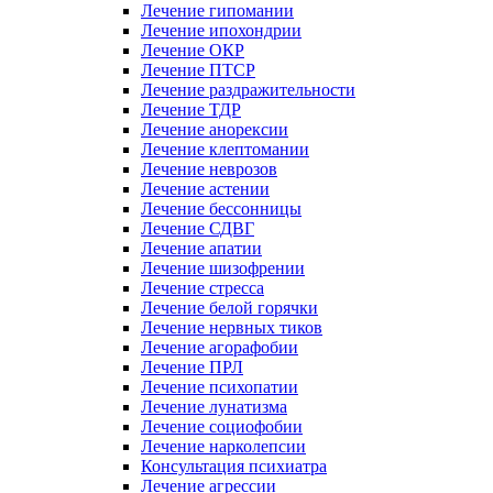
Лечение гипомании
Лечение ипохондрии
Лечение ОКР
Лечение ПТСР
Лечение раздражительности
Лечение ТДР
Лечение анорексии
Лечение клептомании
Лечение неврозов
Лечение астении
Лечение бессонницы
Лечение СДВГ
Лечение апатии
Лечение шизофрении
Лечение стресса
Лечение белой горячки
Лечение нервных тиков
Лечение агорафобии
Лечение ПРЛ
Лечение психопатии
Лечение лунатизма
Лечение социофобии
Лечение нарколепсии
Консультация психиатра
Лечение агрессии