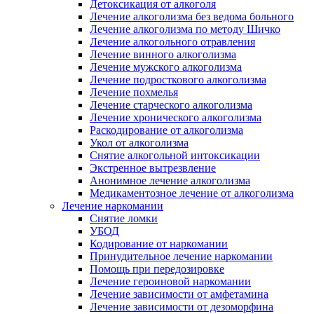
Детоксикация от алкоголя
Лечение алкоголизма без ведома больного
Лечение алкоголизма по методу Шичко
Лечение алкогольного отравления
Лечение винного алкоголизма
Лечение мужского алкоголизма
Лечение подросткового алкоголизма
Лечение похмелья
Лечение старческого алкоголизма
Лечение хронического алкоголизма
Раскодирование от алкоголизма
Укол от алкоголизма
Снятие алкогольной интоксикации
Экстренное вытрезвление
Анонимное лечение алкоголизма
Медикаментозное лечение от алкоголизма
Лечение наркомании
Снятие ломки
УБОД
Кодирование от наркомании
Принудительное лечение наркомании
Помощь при передозировке
Лечение героиновой наркомании
Лечение зависимости от амфетамина
Лечение зависимости от дезоморфина