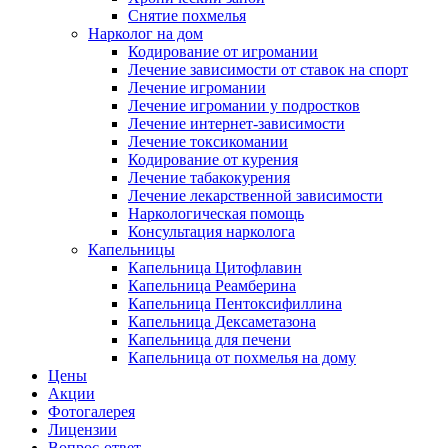
Снятие похмелья
Нарколог на дом
Кодирование от игромании
Лечение зависимости от ставок на спорт
Лечение игромании
Лечение игромании у подростков
Лечение интернет-зависимости
Лечение токсикомании
Кодирование от курения
Лечение табакокурения
Лечение лекарственной зависимости
Наркологическая помощь
Консультация нарколога
Капельницы
Капельница Цитофлавин
Капельница Реамберина
Капельница Пентоксифиллина
Капельница Дексаметазона
Капельница для печени
Капельница от похмелья на дому
Цены
Акции
Фотогалерея
Лицензии
Вопрос-ответ