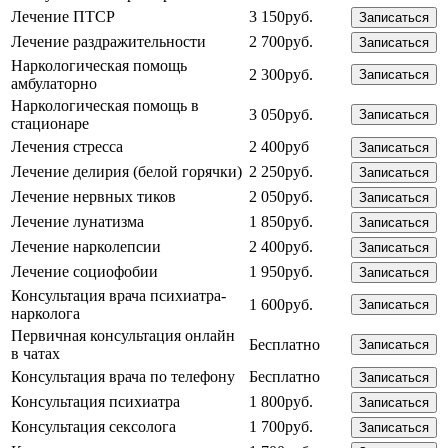
Лечение ПТСР
3 150руб.
Записаться
Лечение раздражительности
2 700руб.
Записаться
Наркологическая помощь
2 300руб.
Записаться
амбулаторно
Наркологическая помощь в
3 050руб.
Записаться
стационаре
Лечения стресса
2 400руб
Записаться
Лечение делирия (белой горячки)
2 250руб.
Записаться
Лечение нервных тиков
2 050руб.
Записаться
Лечение лунатизма
1 850руб.
Записаться
Лечение нарколепсии
2 400руб.
Записаться
Лечение социофобии
1 950руб.
Записаться
Консультация врача психиатра-
1 600руб.
Записаться
нарколога
Первичная консультация онлайн
Бесплатно
Записаться
в чатах
Консультация врача по телефону
Бесплатно
Записаться
Консультация психиатра
1 800руб.
Записаться
Консультация сексолога
1 700руб.
Записаться